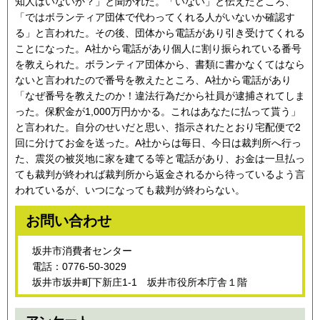
知人はいないか？」と聞かれた。「いない」と伝えたところ、
「ではボランティア団体で代わってくれる人がいないか確認す
る」と言われた。その後、団体から電話があり引き受けてくれる
ことになった。A社から電話があり個人に割り振られている番号
を教えられた。ボランティア団体から、書類に書かなくてはなら
ないと言われたので番号を教えたところ、A社から電話があり
「なぜ番号を教えたのか！違法行為だから社員が逮捕されてしま
った。保釈金が1,000万円かかる。これはあなたに払って貰う」
と言われた。自分のせいだと思い、指示されたとおり宅配便で2
回に分けてお金を送った。A社からは毎日、今日は裁判所へ行っ
た、震災の被災地に家を建てる等と電話があり、お金は一旦払っ
ても裁判が終われば裁判所から返金されるから待っているよう言
われているが、いつになっても裁判が終わらない。
お問い合わせ
坂井市消費者センター
電話：0776-50-3029
坂井市坂井町下新庄1-1 坂井市役所本庁舎１階