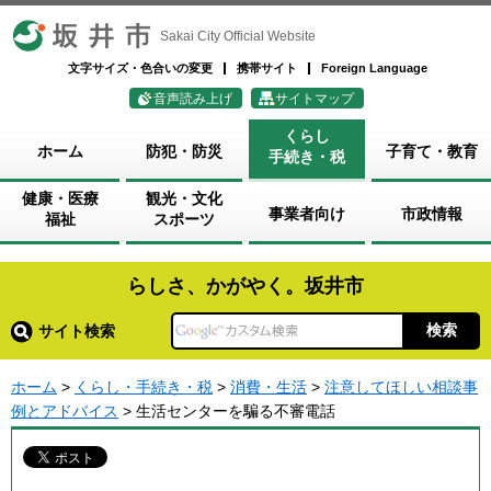
坂井市
Sakai City Official Website
文字サイズ・色合いの変更
携帯サイト
Foreign Language
音声読み上げ
サイトマップ
くらし
ホーム
防犯・防災
子育て・教育
手続き・税
健康・医療
観光・文化
事業者向け
市政情報
福祉
スポーツ
らしさ、かがやく。坂井市
サイト検索
ホーム
>
くらし・手続き・税
>
消費・生活
>
注意してほしい相談事
例とアドバイス
> 生活センターを騙る不審電話