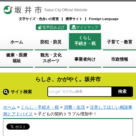
坂井市
Sakai City Official Website
文字サイズ・色合いの変更
携帯サイト
Foreign Language
音声読み上げ
サイトマップ
くらし
ホーム
防犯・防災
子育て・教育
手続き・税
健康・医療
観光・文化
事業者向け
市政情報
福祉
スポーツ
らしさ、かがやく。坂井市
サイト検索
ホーム
>
くらし・手続き・税
>
消費・生活
>
注意してほしい相談事
例とアドバイス
> 子どもの契約トラブル増加中！