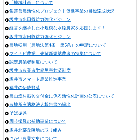
「地域計画」について
集落営農活性化プロジェクト促進事業の目標達成状況
坂井市水田収益力強化ビジョン
経営を継承した小規模な水稲農家を応援します！
坂井市水田収益力強化ビジョン
農地転用（農地法第4条・第5条）の申請について
マイナビ農業 先輩新規就農者の特集について
認定農業者制度について
坂井市農業者労働災害共済制度
坂井市スマート農業推進事業
福井の伝統野菜
農山漁村振興交付金に係る活性化計画の公表について
農地所有適格法人報告書の提出
そば振興
園芸振興の補助事業について
坂井北部丘陵地の取り組み
さかい農業女史について