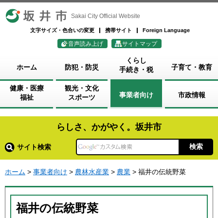
坂井市
Sakai City Official Website
文字サイズ・色合いの変更
携帯サイト
Foreign Language
音声読み上げ
サイトマップ
くらし
ホーム
防犯・防災
子育て・教育
手続き・税
健康・医療
観光・文化
事業者向け
市政情報
福祉
スポーツ
らしさ、かがやく。坂井市
サイト検索
ホーム
>
事業者向け
>
農林水産業
>
農業
> 福井の伝統野菜
福井の伝統野菜