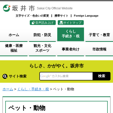
坂井市
Sakai City Official Website
文字サイズ・色合いの変更
携帯サイト
Foreign Language
音声読み上げ
サイトマップ
くらし
ホーム
防犯・防災
子育て・教育
手続き・税
健康・医療
観光・文化
事業者向け
市政情報
福祉
スポーツ
らしさ、かがやく。坂井市
サイト検索
ホーム
>
くらし・手続き・税
> ペット・動物
ペット・動物