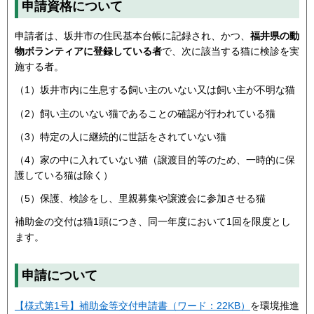
申請資格について
申請者は、坂井市の住民基本台帳に記録され、かつ、
福井県の動
物ボランティアに登録している者
で、次に該当する猫に検診を実
施する者。
（1）坂井市内に生息する飼い主のいない又は飼い主が不明な猫
（2）飼い主のいない猫であることの確認が行われている猫
（3）特定の人に継続的に世話をされていない猫
（4）家の中に入れていない猫（譲渡目的等のため、一時的に保
護している猫は除く）
（5）保護、検診をし、里親募集や譲渡会に参加させる猫
補助金の交付は猫1頭につき、同一年度において1回を限度とし
ます。
申請について
【様式第1号】補助金等交付申請書（ワード：22KB）
を環境推進