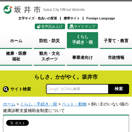
坂井市
Sakai City Official Website
文字サイズ・色合いの変更
携帯サイト
Foreign Language
音声読み上げ
サイトマップ
くらし
ホーム
防犯・防災
子育て・教育
手続き・税
健康・医療
観光・文化
事業者向け
市政情報
福祉
スポーツ
らしさ、かがやく。坂井市
サイト検索
ホーム
>
くらし・手続き・税
>
ペット・動物
> 飼い主のいない猫の
健康診断支援補助金制度について