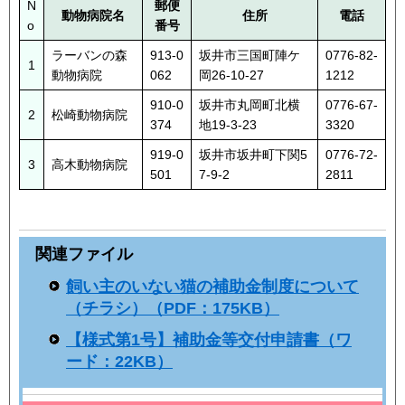
N
郵便
動物病院名
住所
電話
o
番号
ラーバンの森
913-0
坂井市三国町陣ケ
0776-82-
1
動物病院
062
岡26-10-27
1212
910-0
坂井市丸岡町北横
0776-67-
2
松崎動物病院
374
地19-3-23
3320
919-0
坂井市坂井町下関5
0776-72-
3
高木動物病院
501
7-9-2
2811
関連ファイル
飼い主のいない猫の補助金制度について
（チラシ）（PDF：175KB）
【様式第1号】補助金等交付申請書（ワ
ード：22KB）