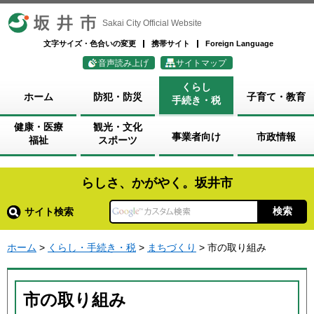
坂井市
Sakai City Official Website
文字サイズ・色合いの変更
携帯サイト
Foreign Language
音声読み上げ
サイトマップ
くらし
ホーム
防犯・防災
子育て・教育
手続き・税
健康・医療
観光・文化
事業者向け
市政情報
福祉
スポーツ
らしさ、かがやく。坂井市
サイト検索
ホーム
>
くらし・手続き・税
>
まちづくり
> 市の取り組み
市の取り組み