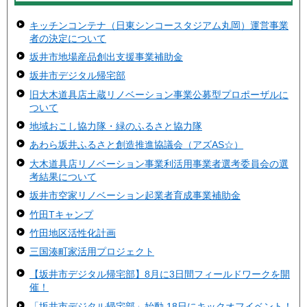
キッチンコンテナ（日東シンコースタジアム丸岡）運営事業
者の決定について
坂井市地場産品創出支援事業補助金
坂井市デジタル帰宅部
旧大木道具店土蔵リノベーション事業公募型プロポーザルに
ついて
地域おこし協力隊・緑のふるさと協力隊
あわら坂井ふるさと創造推進協議会（アズAS☆）
大木道具店リノベーション事業利活用事業者選考委員会の選
考結果について
坂井市空家リノベーション起業者育成事業補助金
竹田Tキャンプ
竹田地区活性化計画
三国湊町家活用プロジェクト
【坂井市デジタル帰宅部】8月に3日間フィールドワークを開
催！
「坂井市デジタル帰宅部」始動 18日にキックオフイベント！