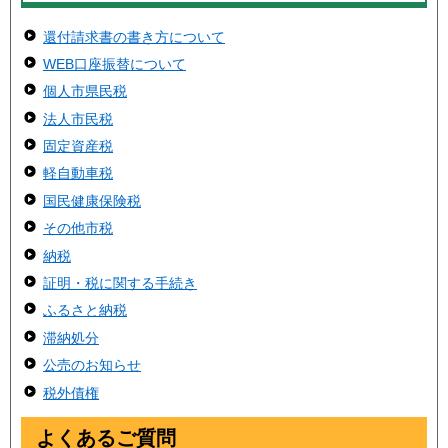
還付請求書の書き方について
WEB口座振替について
個人市県民税
法人市民税
固定資産税
軽自動車税
国民健康保険税
その他市税
納税
証明・税に関する手続き
ふるさと納税
滞納処分
公売のお知らせ
税外債権
よくあるご質問