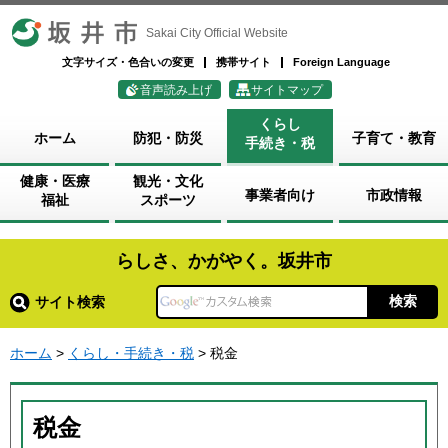
坂井市
Sakai City Official Website
文字サイズ・色合いの変更
携帯サイト
Foreign Language
音声読み上げ
サイトマップ
くらし
ホーム
防犯・防災
子育て・教育
手続き・税
健康・医療
観光・文化
事業者向け
市政情報
福祉
スポーツ
らしさ、かがやく。坂井市
サイト検索
ホーム
>
くらし・手続き・税
> 税金
税金