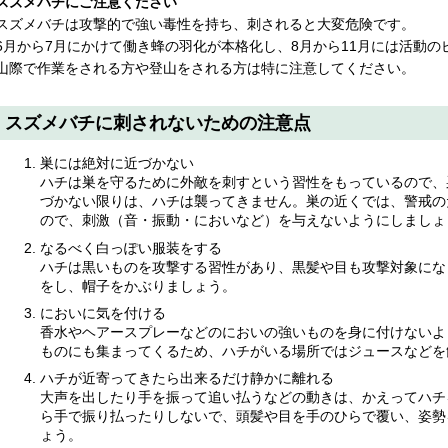
スズメバチにご注意ください
スズメバチは攻撃的で強い毒性を持ち、刺されると大変危険です。
6月から7月にかけて働き蜂の羽化が本格化し、8月から11月には活動の
山際で作業をされる方や登山をされる方は特に注意してください。
スズメバチに刺されないための注意点
巣には絶対に近づかない
ハチは巣を守るために外敵を刺すという習性をもっているので、
づかない限りは、ハチは襲ってきません。巣の近くでは、警戒の
ので、刺激（音・振動・においなど）を与えないようにしましょ
なるべく白っぽい服装をする
ハチは黒いものを攻撃する習性があり、黒髪や目も攻撃対象にな
をし、帽子をかぶりましょう。
においに気を付ける
香水やヘアースプレーなどのにおいの強いものを身に付けないよ
ものにも集まってくるため、ハチがいる場所ではジュースなどを
ハチが近寄ってきたら出来るだけ静かに離れる
大声を出したり手を振って追い払うなどの動きは、かえってハチ
ら手で振り払ったりしないで、頭髪や目を手のひらで覆い、姿勢
ょう。