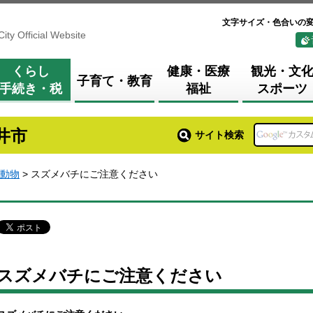
文字サイズ・色合いの
City Official Website
くらし
健康・医療
観光・文
子育て・教育
手続き・税
福祉
スポーツ
井市
サイト検索
動物
> スズメバチにご注意ください
スズメバチにご注意ください