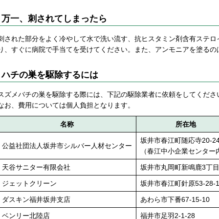
万一、刺されてしまったら
刺された部分をよく冷やして水で洗い流す、抗ヒスタミン剤含有ステロ
り、すぐに病院で手当てを受けてください。また、アンモニアを塗るの
ハチの巣を駆除するには
スズメバチの巣を駆除する際には、下記の駆除業者に依頼をしてくださ
なお、費用については個人負担となります。
名称
所在地
坂井市春江町随応寺20-24
公益社団法人坂井市シルバー人材センター
（春江中小企業センター
天谷サニター有限会社
坂井市丸岡町新鳴鹿3丁目
ジェットクリーン
坂井市春江町針原53-28-1
ダスキン福井坂井支店
あわら市下番67-15-10
ベンリー北陸店
福井市足羽2-1-28