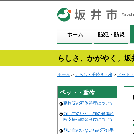
坂井市
Sakai 
ホーム
防犯・防災
らしさ、かがやく。坂
ホーム
>
くらし・手続き・税
>
ペット・
ペット・動物
動物等の死体処理について
飼い主のいない猫の健康診
断支援補助金制度について
飼い主のいない猫の不妊手