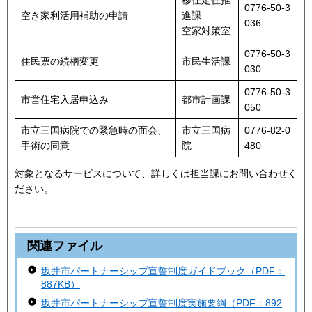
移住定住推
0776-50-3
空き家利活用補助の申請
進課
036
空家対策室
0776-50-3
住民票の続柄変更
市民生活課
030
0776-50-3
市営住宅入居申込み
都市計画課
050
市立三国病院での緊急時の面会、
市立三国病
0776-82-0
手術の同意
院
480
対象となるサービスについて、詳しくは担当課にお問い合わせく
ださい。
関連ファイル
坂井市パートナーシップ宣誓制度ガイドブック（PDF：
887KB）
坂井市パートナーシップ宣誓制度実施要綱（PDF：892