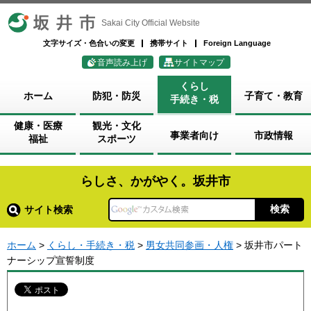
坂井市
Sakai City Official Website
文字サイズ・色合いの変更
携帯サイト
Foreign Language
音声読み上げ
サイトマップ
くらし
ホーム
防犯・防災
子育て・教育
手続き・税
健康・医療
観光・文化
事業者向け
市政情報
福祉
スポーツ
らしさ、かがやく。坂井市
サイト検索
ホーム
>
くらし・手続き・税
>
男女共同参画・人権
> 坂井市パート
ナーシップ宣誓制度