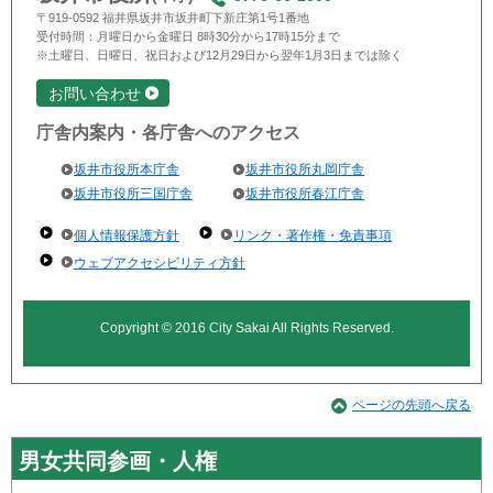
〒919-0592 福井県坂井市坂井町下新庄第1号1番地
受付時間：月曜日から金曜日 8時30分から17時15分まで
※土曜日、日曜日、祝日および12月29日から翌年1月3日までは除く
お問い合わせ
庁舎内案内・各庁舎へのアクセス
坂井市役所本庁舎
坂井市役所丸岡庁舎
坂井市役所三国庁舎
坂井市役所春江庁舎
個人情報保護方針
リンク・著作権・免責事項
ウェブアクセシビリティ方針
Copyright © 2016 City Sakai All Rights Reserved.
ページの先頭へ戻る
男女共同参画・人権