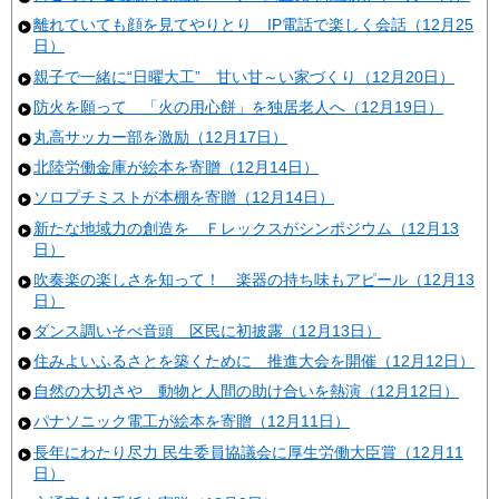
離れていても顔を見てやりとり IP電話で楽しく会話（12月25
日）
親子で一緒に“日曜大工” 甘い甘～い家づくり（12月20日）
防火を願って 「火の用心餅」を独居老人へ（12月19日）
丸高サッカー部を激励（12月17日）
北陸労働金庫が絵本を寄贈（12月14日）
ソロプチミストが本棚を寄贈（12月14日）
新たな地域力の創造を Ｆレックスがシンポジウム（12月13
日）
吹奏楽の楽しさを知って！ 楽器の持ち味もアピール（12月13
日）
ダンス調いそべ音頭 区民に初披露（12月13日）
住みよいふるさとを築くために 推進大会を開催（12月12日）
自然の大切さや 動物と人間の助け合いを熱演（12月12日）
パナソニック電工が絵本を寄贈（12月11日）
長年にわたり尽力 民生委員協議会に厚生労働大臣賞（12月11
日）