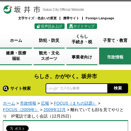
坂井市
Sakai City Official Website
文字サイズ・色合いの変更
携帯サイト
Foreign Language
音声読み上げ
サイトマップ
くらし
ホーム
防犯・防災
子育て・教育
手続き・税
健康・医療
観光・文化
事業者向け
市政情報
福祉
スポーツ
らしさ、かがやく。坂井市
サイト検索
ホーム
>
市政情報
>
広報
>
FOCUS（まちの話題）
>
FOCUS（2009年）
>
2009年12月
> 離れていても顔を見てやりと
り IP電話で楽しく会話（12月25日）