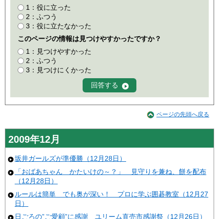
1：役に立った
2：ふつう
3：役に立たなかった
このページの情報は見つけやすかったですか？
1：見つけやすかった
2：ふつう
3：見つけにくかった
ページの先頭へ戻る
2009年12月
坂井ガールズが準優勝（12月28日）
「おばあちゃん かたいけの～？」 見守りを兼ね、餅を配布
（12月28日）
ルールは簡単 でも奥が深い！ プロに学ぶ囲碁教室（12月27
日）
日ごろの”ご愛顧”に感謝 ユリーム直売市感謝祭（12月26日）