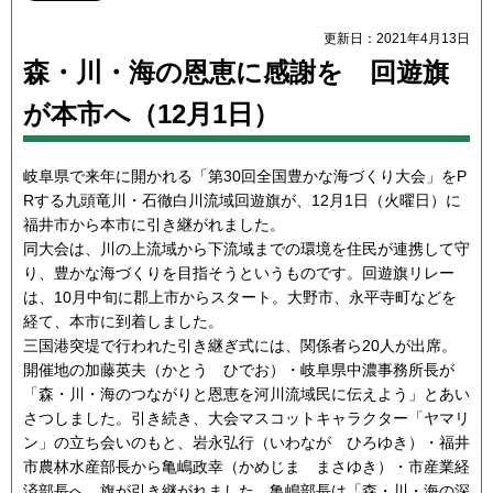
更新日：2021年4月13日
森・川・海の恩恵に感謝を 回遊旗
が本市へ（12月1日）
岐阜県で来年に開かれる「第30回全国豊かな海づくり大会」をP
Rする九頭竜川・石徹白川流域回遊旗が、12月1日（火曜日）に
福井市から本市に引き継がれました。
同大会は、川の上流域から下流域までの環境を住民が連携して守
り、豊かな海づくりを目指そうというものです。回遊旗リレー
は、10月中旬に郡上市からスタート。大野市、永平寺町などを
経て、本市に到着しました。
三国港突堤で行われた引き継ぎ式には、関係者ら20人が出席。
開催地の加藤英夫（かとう ひでお）・岐阜県中濃事務所長が
「森・川・海のつながりと恩恵を河川流域民に伝えよう」とあい
さつしました。引き続き、大会マスコットキャラクター「ヤマリ
ン」の立ち会いのもと、岩永弘行（いわなが ひろゆき）・福井
市農林水産部長から亀嶋政幸（かめじま まさゆき）・市産業経
済部長へ、旗が引き継がれました。亀嶋部長は「森・川・海の深