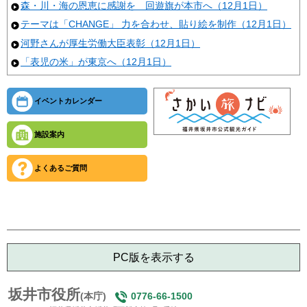
森・川・海の恩恵に感謝を 回遊旗が本市へ（12月1日）
テーマは「CHANGE」 力を合わせ、貼り絵を制作（12月1日）
河野さんが厚生労働大臣表彰（12月1日）
「表児の米」が東京へ（12月1日）
イベントカレンダー
施設案内
よくあるご質問
PC版を表示する
坂井市役所
(本庁)
0776-66-1500