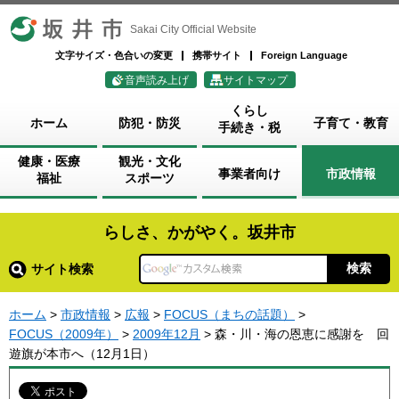
坂井市
Sakai City Official Website
文字サイズ・色合いの変更
携帯サイト
Foreign Language
音声読み上げ
サイトマップ
くらし
ホーム
防犯・防災
子育て・教育
手続き・税
健康・医療
観光・文化
事業者向け
市政情報
福祉
スポーツ
らしさ、かがやく。坂井市
サイト検索
ホーム
>
市政情報
>
広報
>
FOCUS（まちの話題）
>
FOCUS（2009年）
>
2009年12月
> 森・川・海の恩恵に感謝を 回
遊旗が本市へ（12月1日）