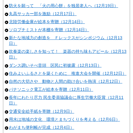
防火を願って 「火の用心餅」を独居老人へ（12月19日）
丸高サッカー部を激励（12月17日）
北陸労働金庫が絵本を寄贈（12月14日）
ソロプチミストが本棚を寄贈（12月14日）
新たな地域力の創造を Ｆレックスがシンポジウム（12月13
日）
吹奏楽の楽しさを知って！ 楽器の持ち味もアピール（12月13
日）
ダンス調いそべ音頭 区民に初披露（12月13日）
住みよいふるさとを築くために 推進大会を開催（12月12日）
自然の大切さや 動物と人間の助け合いを熱演（12月12日）
パナソニック電工が絵本を寄贈（12月11日）
長年にわたり尽力 民生委員協議会に厚生労働大臣賞（12月11
日）
交通安全絵手紙を寄贈（12月9日）
用水は地域の文化 環境とまちづくりを考える（12月6日）
わがまち便利帳が完成（12月4日）