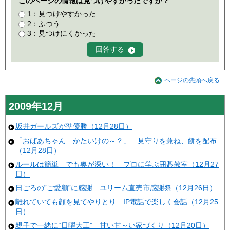
このページの情報は見つけやすかったですか？
1：見つけやすかった
2：ふつう
3：見つけにくかった
ページの先頭へ戻る
2009年12月
坂井ガールズが準優勝（12月28日）
「おばあちゃん かたいけの～？」 見守りを兼ね、餅を配布
（12月28日）
ルールは簡単 でも奥が深い！ プロに学ぶ囲碁教室（12月27
日）
日ごろの”ご愛顧”に感謝 ユリーム直売市感謝祭（12月26日）
離れていても顔を見てやりとり IP電話で楽しく会話（12月25
日）
親子で一緒に“日曜大工” 甘い甘～い家づくり（12月20日）