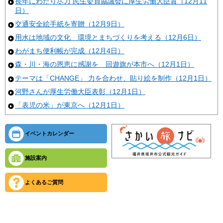
長年にわたり尽力 民生委員協議会に厚生労働大臣賞（12月11
日）
交通安全絵手紙を寄贈（12月9日）
用水は地域の文化 環境とまちづくりを考える（12月6日）
わがまち便利帳が完成（12月4日）
森・川・海の恩恵に感謝を 回遊旗が本市へ（12月1日）
テーマは「CHANGE」 力を合わせ、貼り絵を制作（12月1日）
河野さんが厚生労働大臣表彰（12月1日）
「表児の米」が東京へ（12月1日）
イベントカレンダー
施設案内
よくあるご質問