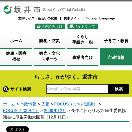
坂井市
Sakai City Official Website
文字サイズ・色合いの変更
携帯サイト
Foreign Language
音声読み上げ
サイトマップ
くらし
ホーム
防犯・防災
子育て・教育
手続き・税
健康・医療
観光・文化
事業者向け
市政情報
福祉
スポーツ
らしさ、かがやく。坂井市
サイト検索
ホーム
>
市政情報
>
広報
>
FOCUS（まちの話題）
>
FOCUS（2009年）
>
2009年12月
> 長年にわたり尽力 民生委員協
議会に厚生労働大臣賞（12月11日）