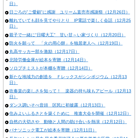
日）
日ごろの”ご愛顧”に感謝 ユリーム直売市感謝祭（12月26日）
離れていても顔を見てやりとり IP電話で楽しく会話（12月25
日）
親子で一緒に“日曜大工” 甘い甘～い家づくり（12月20日）
防火を願って 「火の用心餅」を独居老人へ（12月19日）
丸高サッカー部を激励（12月17日）
北陸労働金庫が絵本を寄贈（12月14日）
ソロプチミストが本棚を寄贈（12月14日）
新たな地域力の創造を Ｆレックスがシンポジウム（12月13
日）
吹奏楽の楽しさを知って！ 楽器の持ち味もアピール（12月13
日）
ダンス調いそべ音頭 区民に初披露（12月13日）
住みよいふるさとを築くために 推進大会を開催（12月12日）
自然の大切さや 動物と人間の助け合いを熱演（12月12日）
パナソニック電工が絵本を寄贈（12月11日）