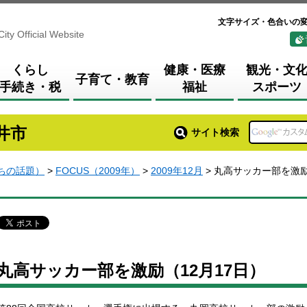
文字サイズ・色合いの
City Official Website
くらし
健康・医療
観光・文
子育て・教育
手続き・税
福祉
スポーツ
井市
サイト検索
まちの話題）
>
FOCUS（2009年）
>
2009年12月
> 丸高サッカー部を激励
丸高サッカー部を激励（12月17日）