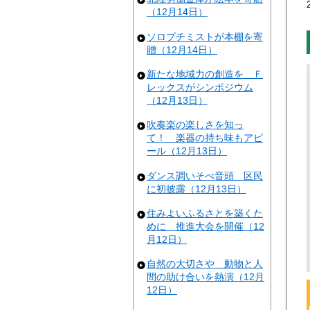
（12月14日）
ソロプチミストが本棚を寄
贈（12月14日）
新たな地域力の創造を Ｆ
レックスがシンポジウム
（12月13日）
吹奏楽の楽しさを知っ
て！ 楽器の持ち味もアピ
ール（12月13日）
ダンス調いそべ音頭 区民
に初披露（12月13日）
住みよいふるさとを築くた
めに 推進大会を開催（12
月12日）
自然の大切さや 動物と人
間の助け合いを熱演（12月
12日）