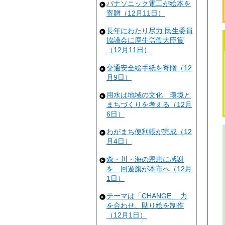
パナソニック電工が絵本を
寄贈（12月11日）
長年にわたり尽力 民生委員
協議会に厚生労働大臣賞
（12月11日）
交通安全絵手紙を寄贈（12
月9日）
用水は地域の文化 環境と
まちづくりを考える（12月
6日）
わがまち便利帳が完成（12
月4日）
森・川・海の恩恵に感謝
を 回遊旗が本市へ（12月
1日）
テーマは「CHANGE」 力
を合わせ、貼り絵を制作
（12月1日）