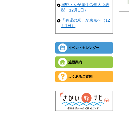
河野さんが厚生労働大臣表
彰（12月1日）
「表児の米」が東京へ（12
月1日）
イベントカレンダー
施設案内
よくあるご質問