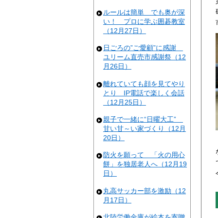
ルールは簡単 でも奥が深
い！ プロに学ぶ囲碁教室
（12月27日）
日ごろの”ご愛顧”に感謝
ユリーム直売市感謝祭（12
月26日）
離れていても顔を見てやり
とり IP電話で楽しく会話
（12月25日）
親子で一緒に“日曜大工”
甘い甘～い家づくり（12月
20日）
防火を願って 「火の用心
餅」を独居老人へ（12月19
日）
丸高サッカー部を激励（12
月17日）
北陸労働金庫が絵本を寄贈