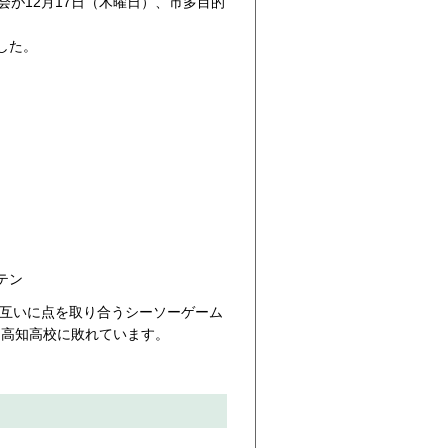
が12月17日（木曜日）、市多目的
した。
テン
は互いに点を取り合うシーソーゲーム
も高知高校に敗れています。