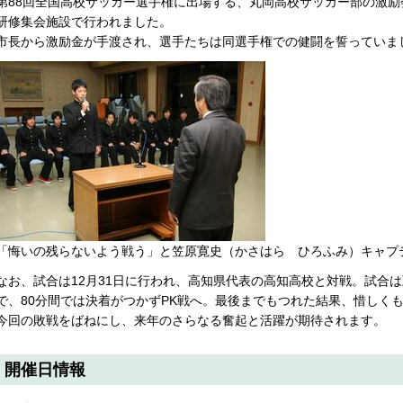
第88回全国高校サッカー選手権に出場する、丸岡高校サッカー部の激励会
研修集会施設で行われました。
市長から激励金が手渡され、選手たちは同選手権での健闘を誓っていま
「悔いの残らないよう戦う」と笠原寛史（かさはら ひろふみ）キャプ
なお、試合は12月31日に行われ、高知県代表の高知高校と対戦。試合
で、80分間では決着がつかずPK戦へ。最後までもつれた結果、惜しく
今回の敗戦をばねにし、来年のさらなる奮起と活躍が期待されます。
開催日情報