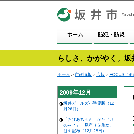
坂井市
Sakai 
ホーム
防犯・防災
らしさ、かがやく。坂
ホーム
>
市政情報
>
広報
>
FOCUS（
2009年12月
坂井ガールズが準優勝（12
月28日）
「おばあちゃん かたいけ
の～？」 見守りを兼ね、
餅を配布（12月28日）