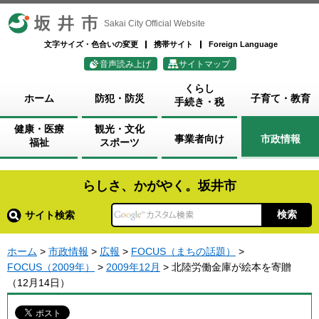
坂井市
Sakai City Official Website
文字サイズ・色合いの変更
携帯サイト
Foreign Language
音声読み上げ
サイトマップ
くらし
ホーム
防犯・防災
子育て・教育
手続き・税
健康・医療
観光・文化
事業者向け
市政情報
福祉
スポーツ
らしさ、かがやく。坂井市
サイト検索
ホーム
>
市政情報
>
広報
>
FOCUS（まちの話題）
>
FOCUS（2009年）
>
2009年12月
> 北陸労働金庫が絵本を寄贈
（12月14日）