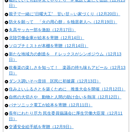
離れていても顔を見てやりとり IP電話で楽しく会話（12月25
日）
親子で一緒に“日曜大工” 甘い甘～い家づくり（12月20日）
防火を願って 「火の用心餅」を独居老人へ（12月19日）
丸高サッカー部を激励（12月17日）
北陸労働金庫が絵本を寄贈（12月14日）
ソロプチミストが本棚を寄贈（12月14日）
新たな地域力の創造を Ｆレックスがシンポジウム（12月13
日）
吹奏楽の楽しさを知って！ 楽器の持ち味もアピール（12月13
日）
ダンス調いそべ音頭 区民に初披露（12月13日）
住みよいふるさとを築くために 推進大会を開催（12月12日）
自然の大切さや 動物と人間の助け合いを熱演（12月12日）
パナソニック電工が絵本を寄贈（12月11日）
長年にわたり尽力 民生委員協議会に厚生労働大臣賞（12月11
日）
交通安全絵手紙を寄贈（12月9日）