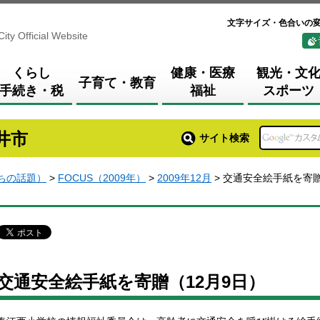
文字サイズ・色合いの
City Official Website
くらし
健康・医療
観光・文
子育て・教育
手続き・税
福祉
スポーツ
井市
サイト検索
まちの話題）
>
FOCUS（2009年）
>
2009年12月
> 交通安全絵手紙を寄贈
交通安全絵手紙を寄贈（12月9日）