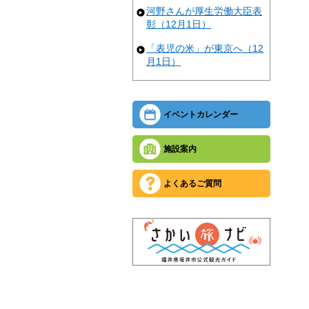
河野さんが厚生労働大臣表
彰（12月1日）
「表児の米」が東京へ（12
月1日）
イベントカレンダー
施設案内
よくあるご質問