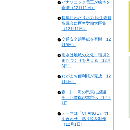
パナソニック電工が絵本を
寄贈（12月11日）
長年にわたり尽力 民生委員
協議会に厚生労働大臣賞
（12月11日）
交通安全絵手紙を寄贈（12
月9日）
用水は地域の文化 環境と
まちづくりを考える（12月
6日）
わがまち便利帳が完成（12
月4日）
森・川・海の恩恵に感謝
を 回遊旗が本市へ（12月
1日）
テーマは「CHANGE」 力
を合わせ、貼り絵を制作
（12月1日）