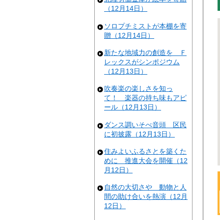
（12月14日）
ソロプチミストが本棚を寄
贈（12月14日）
新たな地域力の創造を Ｆ
レックスがシンポジウム
（12月13日）
吹奏楽の楽しさを知っ
て！ 楽器の持ち味もアピ
ール（12月13日）
ダンス調いそべ音頭 区民
に初披露（12月13日）
住みよいふるさとを築くた
めに 推進大会を開催（12
月12日）
自然の大切さや 動物と人
間の助け合いを熱演（12月
12日）