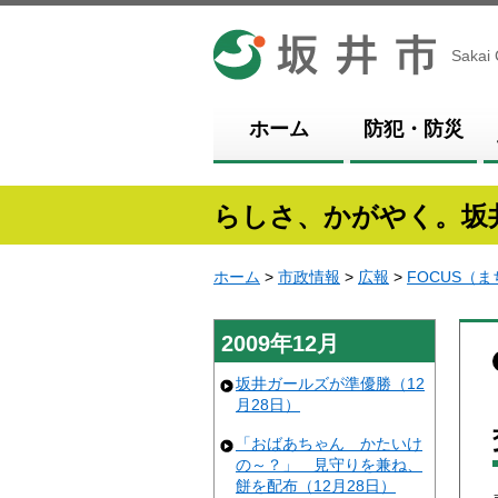
坂井市
Sakai 
ホーム
防犯・防災
らしさ、かがやく。坂
ホーム
>
市政情報
>
広報
>
FOCUS（
2009年12月
坂井ガールズが準優勝（12
月28日）
「おばあちゃん かたいけ
の～？」 見守りを兼ね、
餅を配布（12月28日）