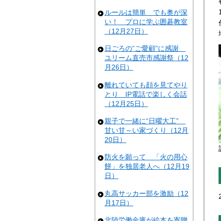
ルールは簡単 でも奥が深
い！ プロに学ぶ囲碁教室
（12月27日）
日ごろの”ご愛顧”に感謝
ユリーム直売市感謝祭（12
月26日）
離れていても顔を見てやり
とり IP電話で楽しく会話
（12月25日）
親子で一緒に“日曜大工”
甘い甘～い家づくり（12月
20日）
防火を願って 「火の用心
餅」を独居老人へ（12月19
日）
丸高サッカー部を激励（12
月17日）
北陸労働金庫が絵本を寄贈