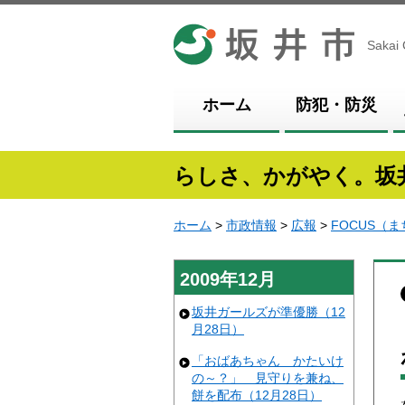
坂井市
Sakai 
ホーム
防犯・防災
らしさ、かがやく。坂
ホーム
>
市政情報
>
広報
>
FOCUS（
2009年12月
坂井ガールズが準優勝（12
月28日）
「おばあちゃん かたいけ
の～？」 見守りを兼ね、
餅を配布（12月28日）