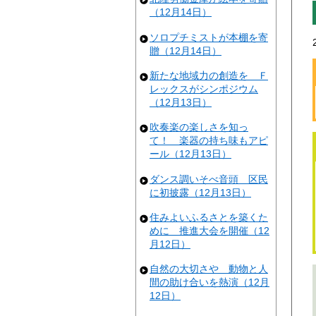
（12月14日）
ソロプチミストが本棚を寄
贈（12月14日）
新たな地域力の創造を Ｆ
レックスがシンポジウム
（12月13日）
吹奏楽の楽しさを知っ
て！ 楽器の持ち味もアピ
ール（12月13日）
ダンス調いそべ音頭 区民
に初披露（12月13日）
住みよいふるさとを築くた
めに 推進大会を開催（12
月12日）
自然の大切さや 動物と人
間の助け合いを熱演（12月
12日）