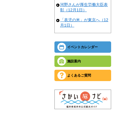
河野さんが厚生労働大臣表
彰（12月1日）
「表児の米」が東京へ（12
月1日）
イベントカレンダー
施設案内
よくあるご質問