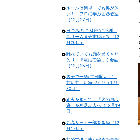
ルールは簡単 でも奥が深
い！ プロに学ぶ囲碁教室
（12月27日）
日ごろの”ご愛顧”に感謝
ユリーム直売市感謝祭（12
月26日）
離れていても顔を見てやり
とり IP電話で楽しく会話
（12月25日）
親子で一緒に“日曜大工”
甘い甘～い家づくり（12月
20日）
防火を願って 「火の用心
餅」を独居老人へ（12月19
日）
丸高サッカー部を激励（12
月17日）
北陸労働金庫が絵本を寄贈