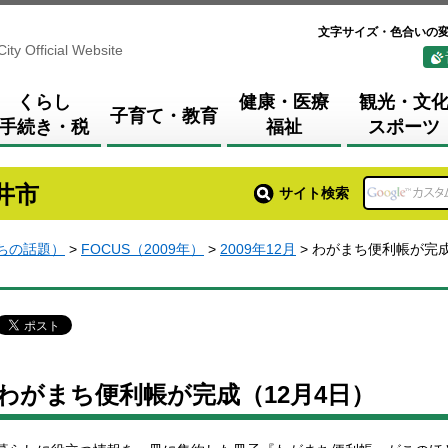
文字サイズ・色合いの
City Official Website
くらし
健康・医療
観光・文
子育て・教育
手続き・税
福祉
スポーツ
井市
サイト検索
まちの話題）
>
FOCUS（2009年）
>
2009年12月
> わがまち便利帳が完成
わがまち便利帳が完成（12月4日）