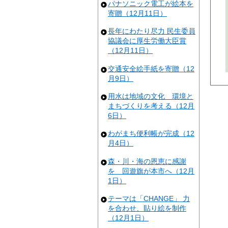
パナソニック電工が絵本を
寄贈（12月11日）
長年にわたり尽力 民生委員
協議会に厚生労働大臣賞
（12月11日）
交通安全絵手紙を寄贈（12
月9日）
用水は地域の文化 環境と
まちづくりを考える（12月
6日）
わがまち便利帳が完成（12
月4日）
森・川・海の恩恵に感謝
を 回遊旗が本市へ（12月
1日）
テーマは「CHANGE」 力
を合わせ、貼り絵を制作
（12月1日）