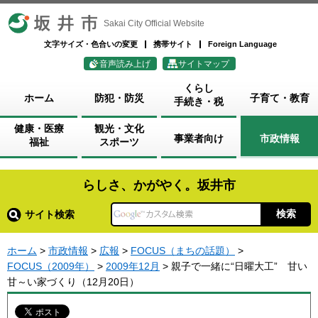
坂井市
Sakai City Official Website
文字サイズ・色合いの変更
携帯サイト
Foreign Language
音声読み上げ
サイトマップ
くらし
ホーム
防犯・防災
子育て・教育
手続き・税
健康・医療
観光・文化
事業者向け
市政情報
福祉
スポーツ
らしさ、かがやく。坂井市
サイト検索
ホーム
>
市政情報
>
広報
>
FOCUS（まちの話題）
>
FOCUS（2009年）
>
2009年12月
> 親子で一緒に“日曜大工” 甘い
甘～い家づくり（12月20日）