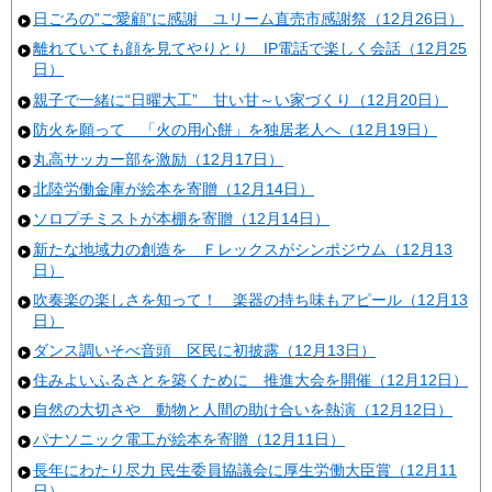
日ごろの”ご愛顧”に感謝 ユリーム直売市感謝祭（12月26日）
離れていても顔を見てやりとり IP電話で楽しく会話（12月25
日）
親子で一緒に“日曜大工” 甘い甘～い家づくり（12月20日）
防火を願って 「火の用心餅」を独居老人へ（12月19日）
丸高サッカー部を激励（12月17日）
北陸労働金庫が絵本を寄贈（12月14日）
ソロプチミストが本棚を寄贈（12月14日）
新たな地域力の創造を Ｆレックスがシンポジウム（12月13
日）
吹奏楽の楽しさを知って！ 楽器の持ち味もアピール（12月13
日）
ダンス調いそべ音頭 区民に初披露（12月13日）
住みよいふるさとを築くために 推進大会を開催（12月12日）
自然の大切さや 動物と人間の助け合いを熱演（12月12日）
パナソニック電工が絵本を寄贈（12月11日）
長年にわたり尽力 民生委員協議会に厚生労働大臣賞（12月11
日）