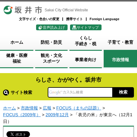
坂井市
Sakai City Official Website
文字サイズ・色合いの変更
携帯サイト
Foreign Language
音声読み上げ
サイトマップ
くらし
ホーム
防犯・防災
子育て・教育
手続き・税
健康・医療
観光・文化
事業者向け
市政情報
福祉
スポーツ
らしさ、かがやく。坂井市
サイト検索
ホーム
>
市政情報
>
広報
>
FOCUS（まちの話題）
>
FOCUS（2009年）
>
2009年12月
> 「表児の米」が東京へ（12月1
日）