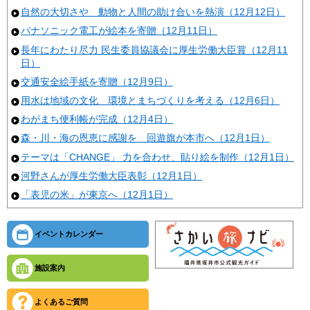
自然の大切さや 動物と人間の助け合いを熱演（12月12日）
パナソニック電工が絵本を寄贈（12月11日）
長年にわたり尽力 民生委員協議会に厚生労働大臣賞（12月11
日）
交通安全絵手紙を寄贈（12月9日）
用水は地域の文化 環境とまちづくりを考える（12月6日）
わがまち便利帳が完成（12月4日）
森・川・海の恩恵に感謝を 回遊旗が本市へ（12月1日）
テーマは「CHANGE」 力を合わせ、貼り絵を制作（12月1日）
河野さんが厚生労働大臣表彰（12月1日）
「表児の米」が東京へ（12月1日）
イベントカレンダー
施設案内
よくあるご質問