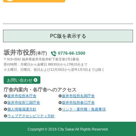
PC版を表示する
坂井市役所
(本庁)
0776-66-1500
〒919-0592 福井県坂井市坂井町下新庄第1号1番地
受付時間：月曜日から金曜日 8時30分から17時15分まで
※土曜日、日曜日、祝日および12月29日から翌年1月3日までは除く
お問い合わせ
庁舎内案内・各庁舎へのアクセス
坂井市役所本庁舎
坂井市役所丸岡庁舎
坂井市役所三国庁舎
坂井市役所春江庁舎
個人情報保護方針
リンク・著作権・免責事項
ウェブアクセシビリティ方針
Copyright © 2016 City Sakai All Rights Reserved.