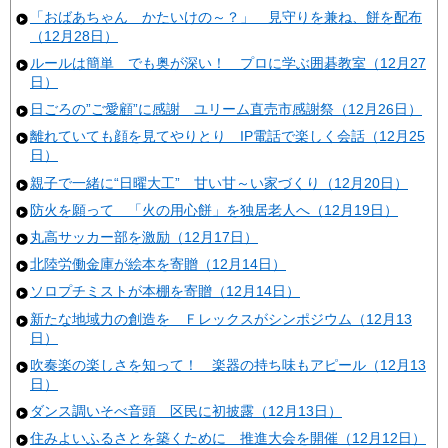
「おばあちゃん かたいけの～？」 見守りを兼ね、餅を配布
（12月28日）
ルールは簡単 でも奥が深い！ プロに学ぶ囲碁教室（12月27
日）
日ごろの”ご愛顧”に感謝 ユリーム直売市感謝祭（12月26日）
離れていても顔を見てやりとり IP電話で楽しく会話（12月25
日）
親子で一緒に“日曜大工” 甘い甘～い家づくり（12月20日）
防火を願って 「火の用心餅」を独居老人へ（12月19日）
丸高サッカー部を激励（12月17日）
北陸労働金庫が絵本を寄贈（12月14日）
ソロプチミストが本棚を寄贈（12月14日）
新たな地域力の創造を Ｆレックスがシンポジウム（12月13
日）
吹奏楽の楽しさを知って！ 楽器の持ち味もアピール（12月13
日）
ダンス調いそべ音頭 区民に初披露（12月13日）
住みよいふるさとを築くために 推進大会を開催（12月12日）