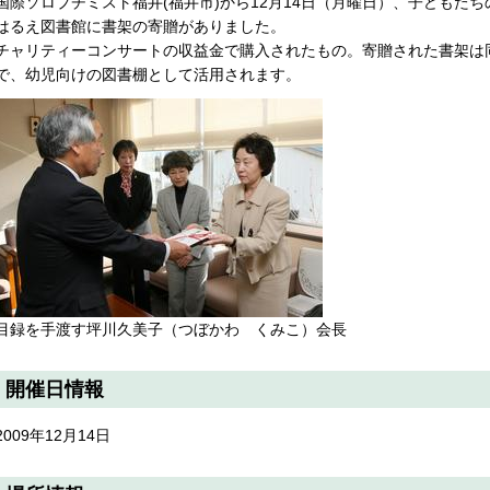
国際ソロプチミスト福井(福井市)から12月14日（月曜日）、子どもた
はるえ図書館に書架の寄贈がありました。
チャリティーコンサートの収益金で購入されたもの。寄贈された書架は
で、幼児向けの図書棚として活用されます。
目録を手渡す坪川久美子（つぼかわ くみこ）会長
開催日情報
2009年12月14日