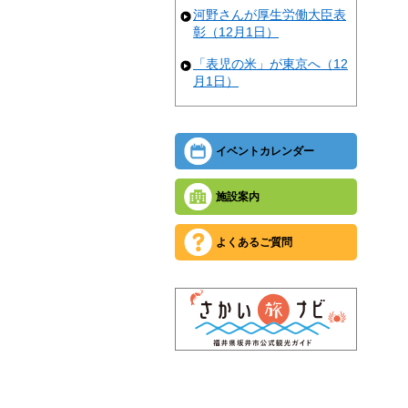
河野さんが厚生労働大臣表
彰（12月1日）
「表児の米」が東京へ（12
月1日）
イベントカレンダー
施設案内
よくあるご質問