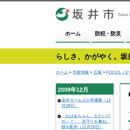
坂井市
Sakai 
ホーム
防犯・防災
らしさ、かがやく。坂
ホーム
>
市政情報
>
広報
>
FOCUS（
2009年12月
坂井ガールズが準優勝（12
月28日）
「おばあちゃん かたいけ
の～？」 見守りを兼ね、
餅を配布（12月28日）