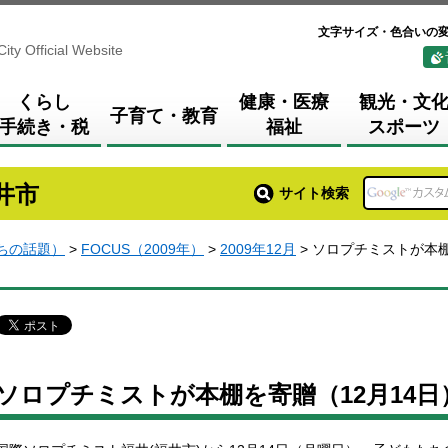
文字サイズ・色合いの
City Official Website
くらし
健康・医療
観光・文
子育て・教育
手続き・税
福祉
スポーツ
井市
サイト検索
まちの話題）
>
FOCUS（2009年）
>
2009年12月
> ソロプチミストが本棚
ソロプチミストが本棚を寄贈（12月14日