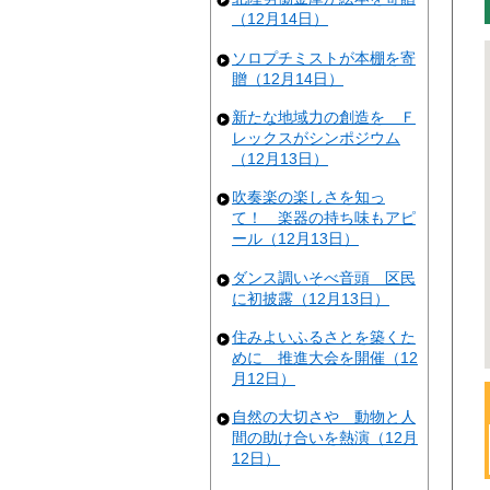
（12月14日）
ソロプチミストが本棚を寄
贈（12月14日）
新たな地域力の創造を Ｆ
レックスがシンポジウム
（12月13日）
吹奏楽の楽しさを知っ
て！ 楽器の持ち味もアピ
ール（12月13日）
ダンス調いそべ音頭 区民
に初披露（12月13日）
住みよいふるさとを築くた
めに 推進大会を開催（12
月12日）
自然の大切さや 動物と人
間の助け合いを熱演（12月
12日）