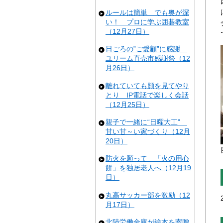
ルールは簡単 でも奥が深
い！ プロに学ぶ囲碁教室
（12月27日）
日ごろの”ご愛顧”に感謝
ユリーム直売市感謝祭（12
月26日）
離れていても顔を見てやり
とり IP電話で楽しく会話
（12月25日）
親子で一緒に“日曜大工”
甘い甘～い家づくり（12月
20日）
防火を願って 「火の用心
餅」を独居老人へ（12月19
日）
丸高サッカー部を激励（12
月17日）
北陸労働金庫が絵本を寄贈