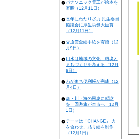
パナソニック電工が絵本を
寄贈（12月11日）
長年にわたり尽力 民生委員
協議会に厚生労働大臣賞
（12月11日）
交通安全絵手紙を寄贈（12
月9日）
用水は地域の文化 環境と
まちづくりを考える（12月
6日）
わがまち便利帳が完成（12
月4日）
森・川・海の恩恵に感謝
を 回遊旗が本市へ（12月
1日）
テーマは「CHANGE」 力
を合わせ、貼り絵を制作
（12月1日）