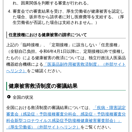
れ、因果関係を判断する審査が行われる。
審査会での審査結果を受け、厚生労働省が健康被害を認定し
た場合、坂井市から請求者に対し医療費等を支給する。（厚
生労働省が否認した場合は支給されません。）
任意接種における健康被害の請求について
上記の「臨時接種」、「定期接種」に該当しない「任意接種」
（全額自己負担。令和6年4月1日以降に、定期接種以外で接種し
たもの）による健康被害の救済については、独立行政法人医薬品
機器総合機構による
「医薬品副作用被害救済制度」（外部サイト
へリンク）
をご確認ください。
健康被害救済制度の審議結果
全国の状況
全国における救済制度の審議結果については、
「疾病・障害認定
審査会（感染症・予防接種審査分科会、感染症・予防接種審査分
科会新型コロナウイルス感染症予防接種健康被害審査部会）」
（厚生労働省）（外部サイトへリンク）
をご覧ください。