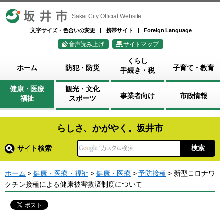
坂井市
Sakai City Official Website
文字サイズ・色合いの変更
携帯サイト
Foreign Language
音声読み上げ
サイトマップ
くらし
ホーム
防犯・防災
子育て・教育
手続き・税
健康・医療
観光・文化
事業者向け
市政情報
福祉
スポーツ
らしさ、かがやく。坂井市
サイト検索
ホーム
>
健康・医療・福祉
>
健康・医療
>
予防接種
> 新型コロナワ
クチン接種による健康被害救済制度について