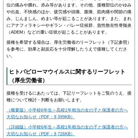
位の痛みや腫れ、赤み等があります。その他、接種部位のかゆみ
や出血、不快感のほか、疲労感や頭痛、腹痛、筋肉痛や関節の痛
み、じんましん、めまい等が起こることがあります。また、まれ
にアナフィラキシーやギラン・バレー症候群、急性散在性脊髄炎
（ADEM）などの重い症状が起こることがあります。
接種を希望する場合は、厚生労働省のリーフレット（下記参照）
を参考に、効果と副反応を十分理解したうえで接種してくださ
い。
ヒトパピローマウイルスに関するリーフレット
（厚生労働省）
接種を受けるにあたっては、下記リーフレットをご覧のうえ、接
種について検討・判断をお願いします。
（概要版）小学校6年生～高校1年相当の女の子と保護者の方へ
大切なお知らせ（PDF：9,399KB）
（詳細版）小学校6年生～高校1年相当の女の子と保護者の方へ
大切なお知らせ（PDF：9,726KB）