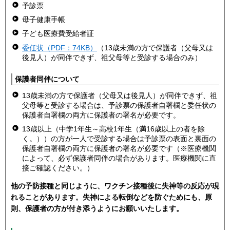
予診票
母子健康手帳
子ども医療費受給者証
委任状（PDF：74KB）
（13歳未満の方で保護者（父母又は
後見人）が同伴できず、祖父母等と受診する場合のみ）
保護者同伴について
13歳未満の方で保護者（父母又は後見人）が同伴できず、祖
父母等と受診する場合は、予診票の保護者自署欄と委任状の
保護者自署欄の両方に保護者の署名が必要です。
13歳以上（中学1年生～高校1年生（満16歳以上の者を除
く。））の方が一人で受診する場合は予診票の表面と裏面の
保護者自署欄の両方に保護者の署名が必要です（※医療機関
によって、必ず保護者同伴の場合があります。医療機関に直
接ご確認ください。）
他の予防接種と同じように、ワクチン接種後に失神等の反応が現
れることがあります。失神による転倒などを防ぐためにも、原
則、保護者の方が付き添うようにお願いいたします。