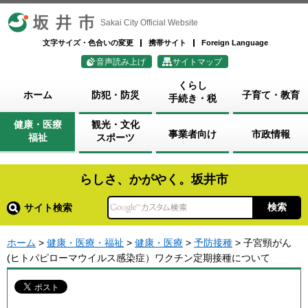
坂井市
Sakai City Official Website
文字サイズ・色合いの変更
携帯サイト
Foreign Language
音声読み上げ
サイトマップ
くらし
ホーム
防犯・防災
子育て・教育
手続き・税
健康・医療
観光・文化
事業者向け
市政情報
福祉
スポーツ
らしさ、かがやく。坂井市
サイト検索
ホーム
>
健康・医療・福祉
>
健康・医療
>
予防接種
> 子宮頸がん
(ヒトパピローマウイルス感染症）ワクチン定期接種について