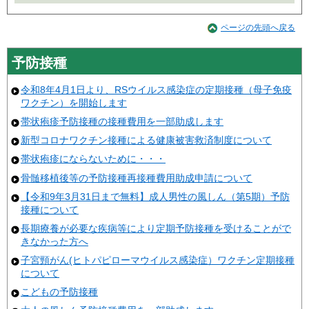
ページの先頭へ戻る
予防接種
令和8年4月1日より、RSウイルス感染症の定期接種（母子免疫
ワクチン）を開始します
帯状疱疹予防接種の接種費用を一部助成します
新型コロナワクチン接種による健康被害救済制度について
帯状疱疹にならないために・・・
骨髄移植後等の予防接種再接種費用助成申請について
【令和9年3月31日まで無料】成人男性の風しん（第5期）予防
接種について
長期療養が必要な疾病等により定期予防接種を受けることがで
きなかった方へ
子宮頸がん(ヒトパピローマウイルス感染症）ワクチン定期接種
について
こどもの予防接種