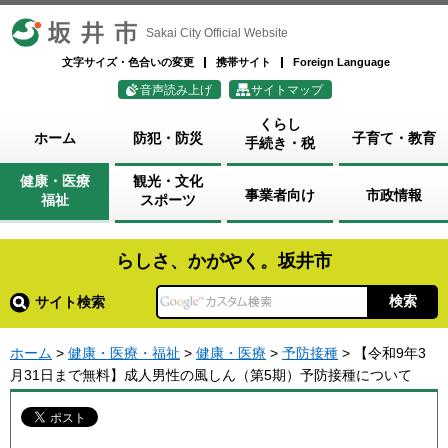
坂井市
Sakai City Official Website
文字サイズ・色合いの変更
携帯サイト
Foreign Language
音声読み上げ
サイトマップ
くらし
ホーム
防犯・防災
子育て・教育
手続き・税
健康・医療
観光・文化
事業者向け
市政情報
福祉
スポーツ
らしさ、かがやく。坂井市
サイト検索
ホーム
>
健康・医療・福祉
>
健康・医療
>
予防接種
> 【令和9年3
月31日まで無料】成人男性の風しん（第5期）予防接種について