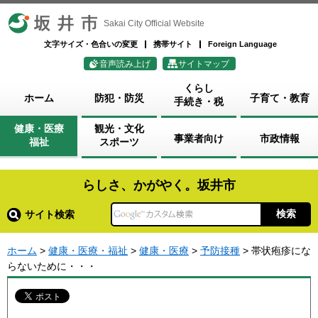
坂井市
Sakai City Official Website
文字サイズ・色合いの変更
携帯サイト
Foreign Language
音声読み上げ
サイトマップ
くらし
ホーム
防犯・防災
子育て・教育
手続き・税
健康・医療
観光・文化
事業者向け
市政情報
福祉
スポーツ
らしさ、かがやく。坂井市
サイト検索
ホーム
>
健康・医療・福祉
>
健康・医療
>
予防接種
> 帯状疱疹にな
らないために・・・