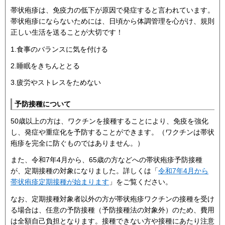
帯状疱疹は、免疫力の低下が原因で発症すると言われています。
帯状疱疹にならないためには、日頃から体調管理を心がけ、規則
正しい生活を送ることが大切です！
1.食事のバランスに気を付ける
2.睡眠をきちんととる
3.疲労やストレスをためない
予防接種について
50歳以上の方は、ワクチンを接種することにより、免疫を強化
し、発症や重症化を予防することができます。（ワクチンは帯状
疱疹を完全に防ぐものではありません。）
また、令和7年4月から、65歳の方などへの帯状疱疹予防接種
が、定期接種の対象になりました。詳しくは「
令和7年4月から
帯状疱疹定期接種が始まります
」をご覧ください。
なお、定期接種対象者以外の方が帯状疱疹ワクチンの接種を受け
る場合は、任意の予防接種（予防接種法の対象外）のため、費用
は全額自己負担となります。接種できない方や接種にあたり注意