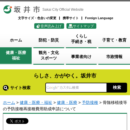
坂井市
Sakai City Official Website
文字サイズ・色合いの変更
携帯サイト
Foreign Language
音声読み上げ
サイトマップ
くらし
ホーム
防犯・防災
子育て・教育
手続き・税
健康・医療
観光・文化
事業者向け
市政情報
福祉
スポーツ
らしさ、かがやく。坂井市
サイト検索
ホーム
>
健康・医療・福祉
>
健康・医療
>
予防接種
> 骨髄移植後等
の予防接種再接種費用助成申請について