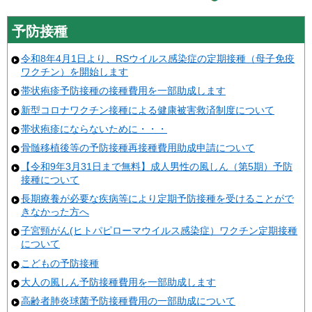
予防接種
令和8年4月1日より、RSウイルス感染症の定期接種（母子免疫
ワクチン）を開始します
帯状疱疹予防接種の接種費用を一部助成します
新型コロナワクチン接種による健康被害救済制度について
帯状疱疹にならないために・・・
骨髄移植後等の予防接種再接種費用助成申請について
【令和9年3月31日まで無料】成人男性の風しん（第5期）予防
接種について
長期療養が必要な疾病等により定期予防接種を受けることがで
きなかった方へ
子宮頸がん(ヒトパピローマウイルス感染症）ワクチン定期接種
について
こどもの予防接種
大人の風しん予防接種費用を一部助成します
高齢者肺炎球菌予防接種費用の一部助成について