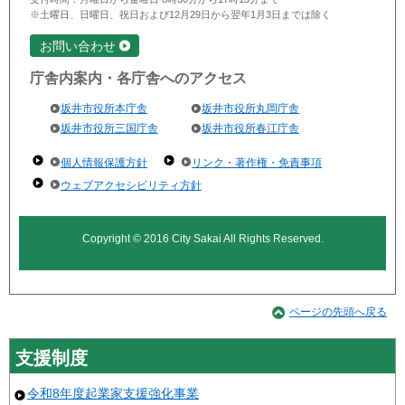
※土曜日、日曜日、祝日および12月29日から翌年1月3日までは除く
お問い合わせ
庁舎内案内・各庁舎へのアクセス
坂井市役所本庁舎
坂井市役所丸岡庁舎
坂井市役所三国庁舎
坂井市役所春江庁舎
個人情報保護方針
リンク・著作権・免責事項
ウェブアクセシビリティ方針
Copyright © 2016 City Sakai All Rights Reserved.
ページの先頭へ戻る
支援制度
令和8年度起業家支援強化事業