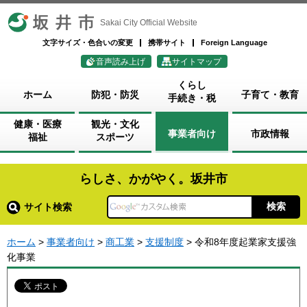
坂井市
Sakai City Official Website
文字サイズ・色合いの変更
携帯サイト
Foreign Language
音声読み上げ
サイトマップ
くらし
ホーム
防犯・防災
子育て・教育
手続き・税
健康・医療
観光・文化
事業者向け
市政情報
福祉
スポーツ
らしさ、かがやく。坂井市
サイト検索
ホーム
>
事業者向け
>
商工業
>
支援制度
> 令和8年度起業家支援強
化事業