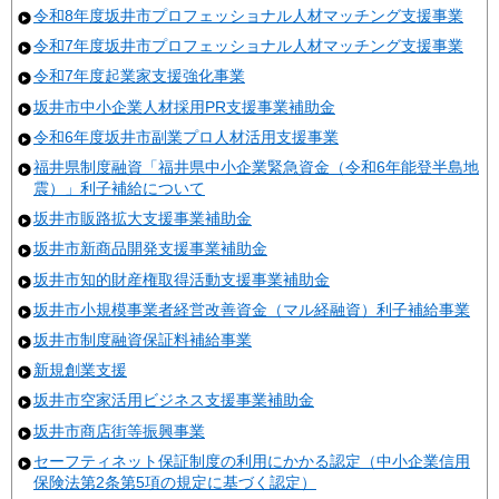
令和8年度坂井市プロフェッショナル人材マッチング支援事業
令和7年度坂井市プロフェッショナル人材マッチング支援事業
令和7年度起業家支援強化事業
坂井市中小企業人材採用PR支援事業補助金
令和6年度坂井市副業プロ人材活用支援事業
福井県制度融資「福井県中小企業緊急資金（令和6年能登半島地
震）」利子補給について
坂井市販路拡大支援事業補助金
坂井市新商品開発支援事業補助金
坂井市知的財産権取得活動支援事業補助金
坂井市小規模事業者経営改善資金（マル経融資）利子補給事業
坂井市制度融資保証料補給事業
新規創業支援
坂井市空家活用ビジネス支援事業補助金
坂井市商店街等振興事業
セーフティネット保証制度の利用にかかる認定（中小企業信用
保険法第2条第5項の規定に基づく認定）