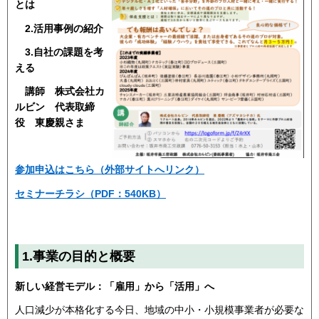
とは
2.活用事例の紹介
3.自社の課題を考
える
講師 株式会社カ
ルビン 代表取締
役 東慶親さま
参加申込はこちら（外部サイトへリンク）
セミナーチラシ（PDF：540KB）
1.事業の目的と概要
新しい経営モデル：「雇用」から「活用」へ
人口減少が本格化する今日、地域の中小・小規模事業者が必要な