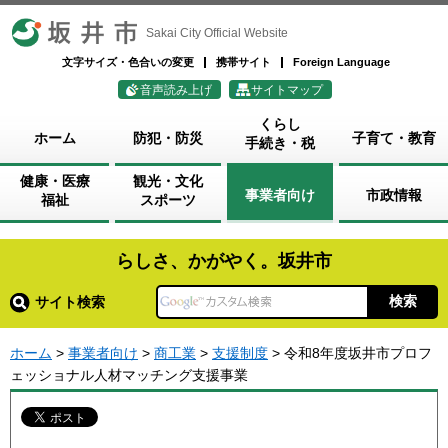
坂井市
Sakai City Official Website
文字サイズ・色合いの変更
携帯サイト
Foreign Language
音声読み上げ
サイトマップ
くらし
ホーム
防犯・防災
子育て・教育
手続き・税
健康・医療
観光・文化
事業者向け
市政情報
福祉
スポーツ
らしさ、かがやく。坂井市
サイト検索
ホーム
>
事業者向け
>
商工業
>
支援制度
> 令和8年度坂井市プロフ
ェッショナル人材マッチング支援事業