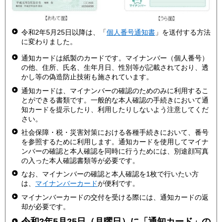
令和2年5月25日以降は、「
個人番号通知書
」を送付する方法
に変わりました。
通知カードは紙製のカードです。マイナンバー（個人番号）
の他、住所、氏名、生年月日、性別等が記載されており、透
かし等の偽造防止技術も施されています。
通知カードは、マイナンバーの確認のためのみに利用するこ
とができる書類です。一般的な本人確認の手続きにおいて通
知カードを提示したり、利用したりしないよう注意してくだ
さい。
社会保障・税・災害対策における各種手続きにおいて、番号
を参照するために利用します。通知カードを使用してマイナ
ンバーの確認と本人確認を同時に行うためには、別途顔写真
の入った本人確認書類等が必要です。
なお、マイナンバーの確認と本人確認を1枚で行いたい方
は、
マイナンバーカード
が便利です。
マイナンバーカードの交付を受ける際には、通知カードの返
却が必要です。
令和2年5月25日（月曜日）に「通知カード」の