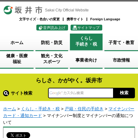
坂井市
Sakai City Official Website
文字サイズ・色合いの変更
携帯サイト
Foreign Language
音声読み上げ
サイトマップ
くらし
ホーム
防犯・防災
子育て・教育
手続き・税
健康・医療
観光・文化
事業者向け
市政情報
福祉
スポーツ
らしさ、かがやく。坂井市
サイト検索
ホーム
>
くらし・手続き・税
>
戸籍・住民の手続き
>
マイナンバー
カード・通知カード
> マイナンバー制度とマイナンバーの通知につ
いて