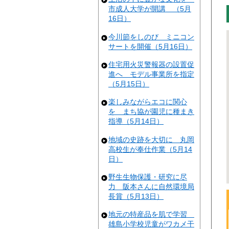
市成人大学が開講 （5月
16日）
今川節をしのび ミニコン
サートを開催（5月16日）
住宅用火災警報器の設置促
進へ モデル事業所を指定
（5月15日）
楽しみながらエコに関心
を まち協が園児に種まき
指導（5月14日）
地域の史跡を大切に 丸岡
高校生が奉仕作業（5月14
日）
野生生物保護・研究に尽
力 阪本さんに自然環境局
長賞（5月13日）
地元の特産品を肌で学習
雄島小学校児童がワカメ干