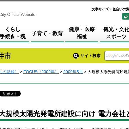
文字サイズ・色合いの
City Official Website
くらし
健康・医療
観光・文
子育て・教育
手続き・税
福祉
スポーツ
井市
サイト検索
まちの話題）
>
FOCUS（2009年）
>
2009年5月
> 大規模太陽光発電所建
大規模太陽光発電所建設に向け 電力会社と