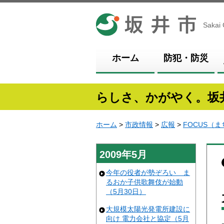
坂井市
Sakai 
ホーム
防犯・防災
らしさ、かがやく。坂
ホーム
>
市政情報
>
広報
>
FOCUS（
2009年5月
今年の役者が勢ぞろい ま
るおか子供歌舞伎が始動
（5月30日）
大規模太陽光発電所建設に
向け 電力会社と協定（5月