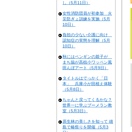
し（5月11日）
女性消防団員が初参加 火
災防ぎょ訓練を実施（5月
10日）
負担の少ない介護に向け
認知症の実態を理解（5月
10日）
秋にはペンギンの親子が
まち協が高椋小ワッペン風
田んぼアート（5月9日）
タイトルはでっかく「日
本」 兵庫小が田植え体験
（5月8日）
ちゃんと戻ってくるかな？
世界一に学ぶブーメラン教
室（5月3日）
原生林の美しさを知って 雄
島で椿祭りを開催（5月3