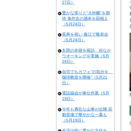
27日）
豊かな実りと“大吟醸”を期
待 鬼作左の酒米を田植え
（5月24日）
長寿を祝い 春江で敬老会
（5月24日）
丸岡の史跡を探訪 街なか
ウオーキングを実施（5月
24日）
自宅でもカフェ"の気分を
珈琲教室を開催"（5月21
日）
電設協会が奉仕作業（5月
19日）
今年も勇壮な山車が出陣 花
魁登場で華やかな一幕も
（5月19日）
生活の中に豊かな文化を