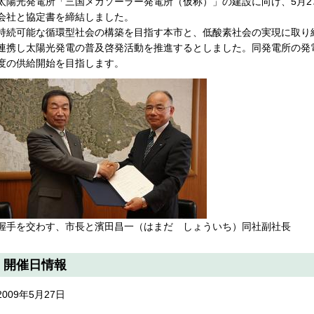
太陽光発電所「三国メガソーラー発電所（仮称）」の建設に向け、5月2
会社と協定書を締結しました。
持続可能な循環型社会の構築を目指す本市と、低酸素社会の実現に取り
連携し太陽光発電の普及啓発活動を推進するとしました。同発電所の発電出
度の供給開始を目指します。
握手を交わす、市長と濱田昌一（はまだ しょういち）同社副社長
開催日情報
2009年5月27日