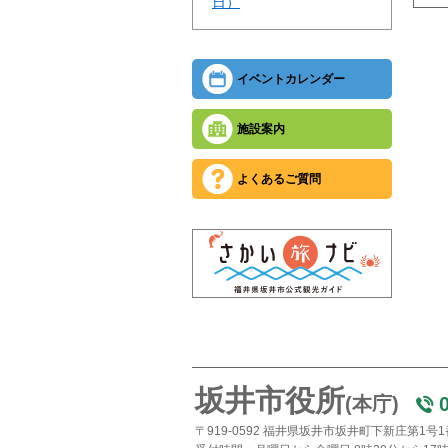
日）
イベントカレンダー
施設案内
よくあるご質問
坂井市役所
(本庁)
〒919-0592 福井県坂井市坂井町下新庄第1号