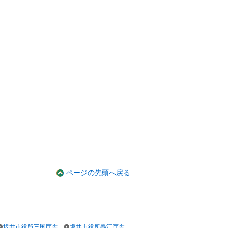
ページの先頭へ戻る
坂井市役所三国庁舎
坂井市役所春江庁舎