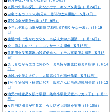
長寿を祝い 春江で敬老会（5月24日）
丸岡の史跡を探訪 街なかウオーキングを実施（5月24日）
自宅でもカフェ"の気分を 珈琲教室を開催"（5月21日）
電設協会が奉仕作業（5月19日）
今年も勇壮な山車が出陣 花魁登場で華やかな一幕も（5月19
日）
生活の中に豊かな文化を 市成人大学が開講 （5月16日）
今川節をしのび ミニコンサートを開催（5月16日）
住宅用火災警報器の設置促進へ モデル事業所を指定（5月15
日）
楽しみながらエコに関心を まち協が園児に種まき指導（5月14
日）
地域の史跡を大切に 丸岡高校生が奉仕作業（5月14日）
野生生物保護・研究に尽力 阪本さんに自然環境局長賞（5月13
日）
地元の特産品を肌で学習 雄島小学校児童がワカメ干し（5月11
日）
女性消防団員が初参加 火災防ぎょ訓練を実施（5月10日）