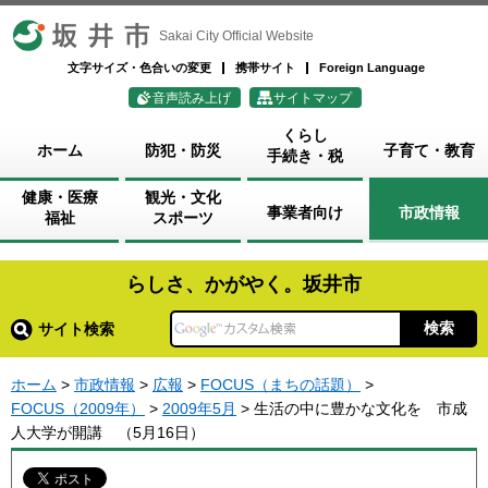
坂井市
Sakai City Official Website
文字サイズ・色合いの変更
携帯サイト
Foreign Language
音声読み上げ
サイトマップ
くらし
ホーム
防犯・防災
子育て・教育
手続き・税
健康・医療
観光・文化
事業者向け
市政情報
福祉
スポーツ
らしさ、かがやく。坂井市
サイト検索
ホーム
>
市政情報
>
広報
>
FOCUS（まちの話題）
>
FOCUS（2009年）
>
2009年5月
> 生活の中に豊かな文化を 市成
人大学が開講 （5月16日）