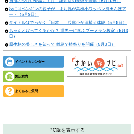
負担の少ない介護に向け 認知症の実態を理解（5月10日）
秋にはペンギンの親子が まち協が高椋小ワッペン風田んぼア
ート（5月9日）
タイトルはでっかく「日本」 兵庫小が田植え体験（5月8日）
ちゃんと戻ってくるかな？ 世界一に学ぶブーメラン教室（5月3
日）
原生林の美しさを知って 雄島で椿祭りを開催（5月3日）
イベントカレンダー
施設案内
よくあるご質問
PC版を表示する