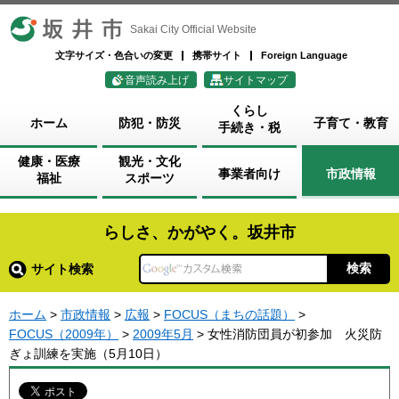
坂井市
Sakai City Official Website
文字サイズ・色合いの変更
携帯サイト
Foreign Language
音声読み上げ
サイトマップ
くらし
ホーム
防犯・防災
子育て・教育
手続き・税
健康・医療
観光・文化
事業者向け
市政情報
福祉
スポーツ
らしさ、かがやく。坂井市
サイト検索
ホーム
>
市政情報
>
広報
>
FOCUS（まちの話題）
>
FOCUS（2009年）
>
2009年5月
> 女性消防団員が初参加 火災防
ぎょ訓練を実施（5月10日）