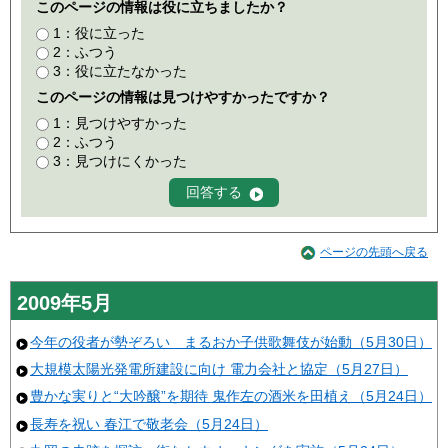
このページの情報は役に立ちましたか？
1：役に立った
2：ふつう
3：役に立たなかった
このページの情報は見つけやすかったですか？
1：見つけやすかった
2：ふつう
3：見つけにくかった
ページの先頭へ戻る
2009年5月
今年の役者が勢ぞろい まるおか子供歌舞伎が始動（5月30日）
大規模太陽光発電所建設に向け 電力会社と協定（5月27日）
豊かな実りと“大吟醸”を期待 鬼作左の酒米を田植え（5月24日）
長寿を祝い 春江で敬老会（5月24日）