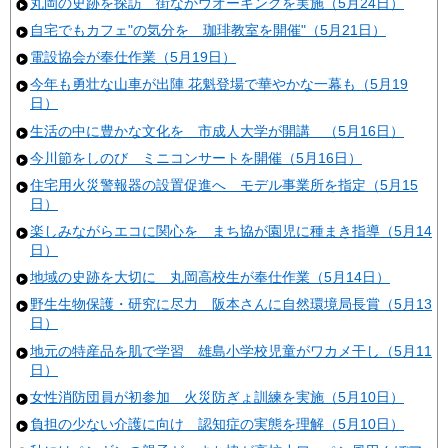
丸岡の史跡を探訪 街なかウオーキングを実施（5月24日）
自宅でもカフェ"の気分を 珈琲教室を開催"（5月21日）
電設協会が奉仕作業（5月19日）
今年も勇壮な山車が出陣 花魁登場で華やかな一幕も（5月19
日）
生活の中に豊かな文化を 市成人大学が開講 （5月16日）
今川節をしのび ミニコンサートを開催（5月16日）
住宅用火災警報器の設置促進へ モデル事業所を指定（5月15
日）
楽しみながらエコに関心を まち協が園児に種まき指導（5月14
日）
地域の史跡を大切に 丸岡高校生が奉仕作業（5月14日）
野生生物保護・研究に尽力 阪本さんに自然環境局長賞（5月13
日）
地元の特産品を肌で学習 雄島小学校児童がワカメ干し（5月11
日）
女性消防団員が初参加 火災防ぎょ訓練を実施（5月10日）
負担の少ない介護に向け 認知症の実態を理解（5月10日）