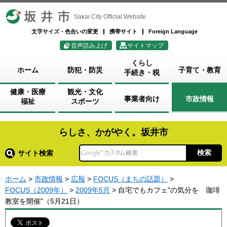
坂井市
Sakai City Official Website
文字サイズ・色合いの変更
携帯サイト
Foreign Language
音声読み上げ
サイトマップ
くらし
ホーム
防犯・防災
子育て・教育
手続き・税
健康・医療
観光・文化
事業者向け
市政情報
福祉
スポーツ
らしさ、かがやく。坂井市
サイト検索
ホーム
>
市政情報
>
広報
>
FOCUS（まちの話題）
>
FOCUS（2009年）
>
2009年5月
> 自宅でもカフェ"の気分を 珈琲
教室を開催"（5月21日）