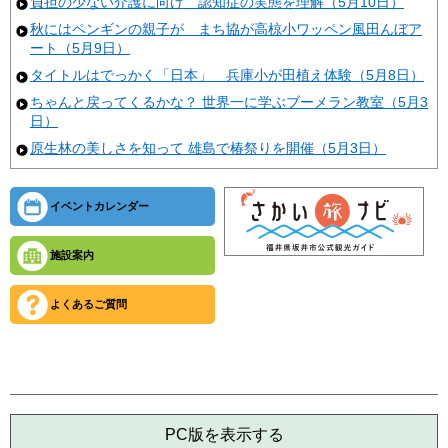
負担の少ない介護に向け 認知症の実態を理解（5月10日）
秋にはペンギンの親子が まち協が高椋小ワッペン風田んぼア
ート（5月9日）
タイトルはでっかく「日本」 兵庫小が田植え体験（5月8日）
ちゃんと戻ってくるかな？ 世界一に学ぶブーメラン教室（5月3
日）
原生林の美しさを知って 雄島で椿祭りを開催（5月3日）
イベントカレンダー
施設案内
よくあるご質問
PC版を表示する