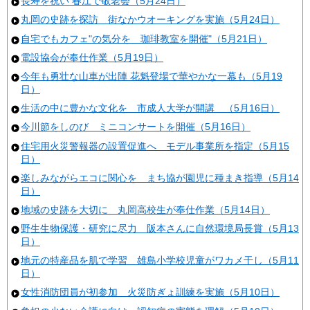
長寿を祝い 春江で敬老会（5月24日）
丸岡の史跡を探訪 街なかウオーキングを実施（5月24日）
自宅でもカフェ"の気分を 珈琲教室を開催"（5月21日）
電設協会が奉仕作業（5月19日）
今年も勇壮な山車が出陣 花魁登場で華やかな一幕も（5月19
日）
生活の中に豊かな文化を 市成人大学が開講 （5月16日）
今川節をしのび ミニコンサートを開催（5月16日）
住宅用火災警報器の設置促進へ モデル事業所を指定（5月15
日）
楽しみながらエコに関心を まち協が園児に種まき指導（5月14
日）
地域の史跡を大切に 丸岡高校生が奉仕作業（5月14日）
野生生物保護・研究に尽力 阪本さんに自然環境局長賞（5月13
日）
地元の特産品を肌で学習 雄島小学校児童がワカメ干し（5月11
日）
女性消防団員が初参加 火災防ぎょ訓練を実施（5月10日）