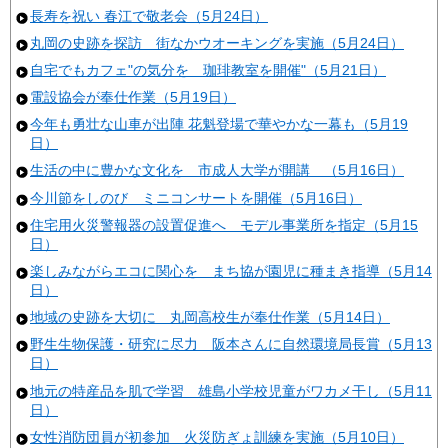
長寿を祝い 春江で敬老会（5月24日）
丸岡の史跡を探訪 街なかウオーキングを実施（5月24日）
自宅でもカフェ"の気分を 珈琲教室を開催"（5月21日）
電設協会が奉仕作業（5月19日）
今年も勇壮な山車が出陣 花魁登場で華やかな一幕も（5月19
日）
生活の中に豊かな文化を 市成人大学が開講 （5月16日）
今川節をしのび ミニコンサートを開催（5月16日）
住宅用火災警報器の設置促進へ モデル事業所を指定（5月15
日）
楽しみながらエコに関心を まち協が園児に種まき指導（5月14
日）
地域の史跡を大切に 丸岡高校生が奉仕作業（5月14日）
野生生物保護・研究に尽力 阪本さんに自然環境局長賞（5月13
日）
地元の特産品を肌で学習 雄島小学校児童がワカメ干し（5月11
日）
女性消防団員が初参加 火災防ぎょ訓練を実施（5月10日）