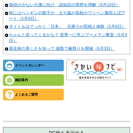
負担の少ない介護に向け 認知症の実態を理解（5月10日）
秋にはペンギンの親子が まち協が高椋小ワッペン風田んぼア
ート（5月9日）
タイトルはでっかく「日本」 兵庫小が田植え体験（5月8日）
ちゃんと戻ってくるかな？ 世界一に学ぶブーメラン教室（5月3
日）
原生林の美しさを知って 雄島で椿祭りを開催（5月3日）
イベントカレンダー
施設案内
よくあるご質問