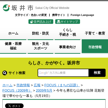
坂井市
Sakai City Official Website
文字サイズ・色合いの変更
携帯サイト
Foreign Language
音声読み上げ
サイトマップ
くらし
ホーム
防犯・防災
子育て・教育
手続き・税
健康・医療
観光・文化
事業者向け
市政情報
福祉
スポーツ
らしさ、かがやく。坂井市
サイト検索
ホーム
>
市政情報
>
広報
>
FOCUS（まちの話題）
>
FOCUS（2009年）
>
2009年5月
> 今年も勇壮な山車が出陣 花魁登
場で華やかな一幕も（5月19日）