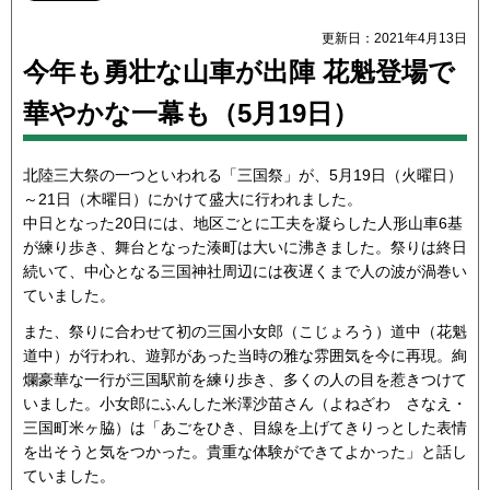
更新日：2021年4月13日
今年も勇壮な山車が出陣 花魁登場で
華やかな一幕も（5月19日）
北陸三大祭の一つといわれる「三国祭」が、5月19日（火曜日）
～21日（木曜日）にかけて盛大に行われました。
中日となった20日には、地区ごとに工夫を凝らした人形山車6基
が練り歩き、舞台となった湊町は大いに沸きました。祭りは終日
続いて、中心となる三国神社周辺には夜遅くまで人の波が渦巻い
ていました。
また、祭りに合わせて初の三国小女郎（こじょろう）道中（花魁
道中）が行われ、遊郭があった当時の雅な雰囲気を今に再現。絢
爛豪華な一行が三国駅前を練り歩き、多くの人の目を惹きつけて
いました。小女郎にふんした米澤沙苗さん（よねざわ さなえ・
三国町米ヶ脇）は「あごをひき、目線を上げてきりっとした表情
を出そうと気をつかった。貴重な体験ができてよかった」と話し
ていました。