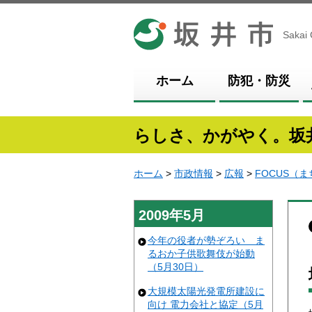
坂井市
Sakai 
ホーム
防犯・防災
らしさ、かがやく。坂
ホーム
>
市政情報
>
広報
>
FOCUS（
2009年5月
今年の役者が勢ぞろい ま
るおか子供歌舞伎が始動
（5月30日）
大規模太陽光発電所建設に
向け 電力会社と協定（5月