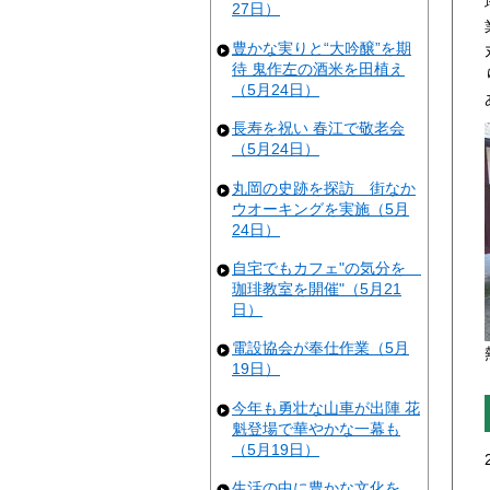
27日）
豊かな実りと“大吟醸”を期
待 鬼作左の酒米を田植え
（5月24日）
長寿を祝い 春江で敬老会
（5月24日）
丸岡の史跡を探訪 街なか
ウオーキングを実施（5月
24日）
自宅でもカフェ"の気分を
珈琲教室を開催"（5月21
日）
電設協会が奉仕作業（5月
19日）
今年も勇壮な山車が出陣 花
魁登場で華やかな一幕も
（5月19日）
生活の中に豊かな文化を