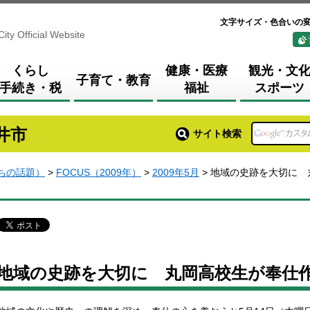
文字サイズ・色合いの
City Official Website
くらし
健康・医療
観光・文
子育て・教育
手続き・税
福祉
スポーツ
井市
サイト検索
まちの話題）
>
FOCUS（2009年）
>
2009年5月
> 地域の史跡を大切に 
地域の史跡を大切に 丸岡高校生が奉仕作