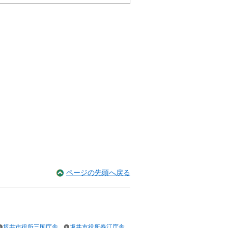
ページの先頭へ戻る
坂井市役所三国庁舎
坂井市役所春江庁舎