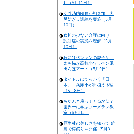
し（5月11日）
女性消防団員が初参加 火
災防ぎょ訓練を実施（5月
10日）
負担の少ない介護に向け
認知症の実態を理解（5月
10日）
秋にはペンギンの親子が
まち協が高椋小ワッペン風
田んぼアート（5月9日）
タイトルはでっかく「日
本」 兵庫小が田植え体験
（5月8日）
ちゃんと戻ってくるかな？
世界一に学ぶブーメラン教
室（5月3日）
原生林の美しさを知って 雄
島で椿祭りを開催（5月3