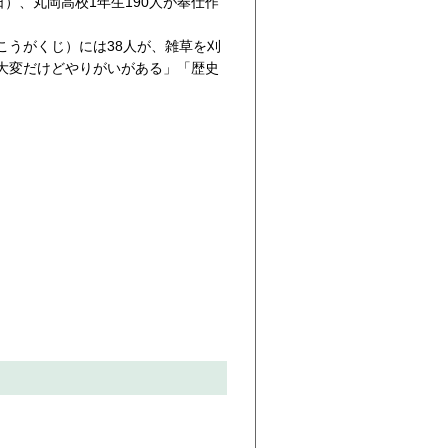
）、丸岡高校1年生190人が奉仕作
こうがくじ）には38人が、雑草を刈
大変だけどやりがいがある」「歴史