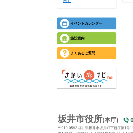
日）
イベントカレンダー
施設案内
よくあるご質問
坂井市役所
(本庁)
〒919-0592 福井県坂井市坂井町下新庄第1号