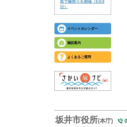
島で椿祭りを開催（5月3
日）
イベントカレンダー
施設案内
よくあるご質問
坂井市役所
(本庁)