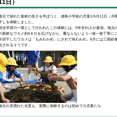
11日）
地元で採れた食材の良さを学ぼうと、雄島小学校の児童が5月11日（月
干しを体験しました。
総合学習の一環として行われたこの体験には、5年生61人が参加。地元
の新鮮なワカメ約6キロを広げながら、重ならないよう一枚一枚丁寧に
今回干したワカメは「もみわかめ」にされて味わわれ、6月には三国給
出されるそうです。
地元の見慣れた光景も、実際に体験するのは初めての児童たち