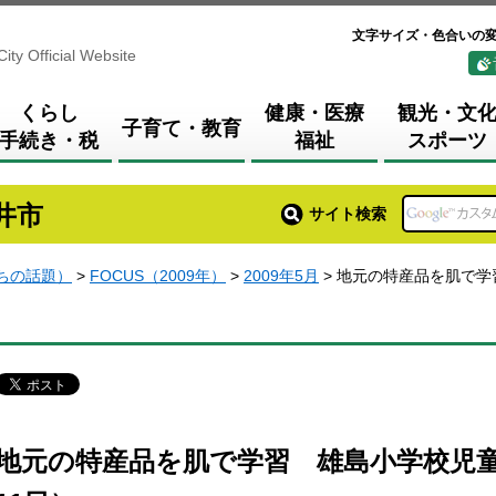
文字サイズ・色合いの
City Official Website
くらし
健康・医療
観光・文
子育て・教育
手続き・税
福祉
スポーツ
井市
サイト検索
まちの話題）
>
FOCUS（2009年）
>
2009年5月
> 地元の特産品を肌で
地元の特産品を肌で学習 雄島小学校児