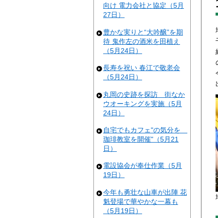
向け 電力会社と協定（5月
27日）
豊かな実りと“大吟醸”を期
待 鬼作左の酒米を田植え
（5月24日）
長寿を祝い 春江で敬老会
（5月24日）
丸岡の史跡を探訪 街なか
ウオーキングを実施（5月
24日）
自宅でもカフェ"の気分を
珈琲教室を開催"（5月21
日）
電設協会が奉仕作業（5月
19日）
今年も勇壮な山車が出陣 花
魁登場で華やかな一幕も
（5月19日）