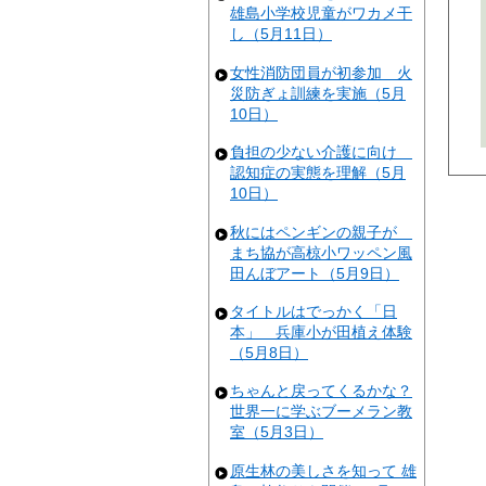
雄島小学校児童がワカメ干
し（5月11日）
女性消防団員が初参加 火
災防ぎょ訓練を実施（5月
10日）
負担の少ない介護に向け
認知症の実態を理解（5月
10日）
秋にはペンギンの親子が
まち協が高椋小ワッペン風
田んぼアート（5月9日）
タイトルはでっかく「日
本」 兵庫小が田植え体験
（5月8日）
ちゃんと戻ってくるかな？
世界一に学ぶブーメラン教
室（5月3日）
原生林の美しさを知って 雄