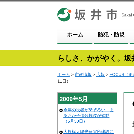
坂井市
Sakai 
ホーム
防犯・防災
らしさ、かがやく。坂
ホーム
>
市政情報
>
広報
>
FOCUS（
11日）
2009年5月
今年の役者が勢ぞろい ま
るおか子供歌舞伎が始動
（5月30日）
大規模太陽光発電所建設に