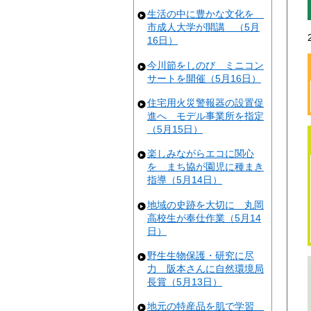
生活の中に豊かな文化を
市成人大学が開講 （5月
16日）
今川節をしのび ミニコン
サートを開催（5月16日）
住宅用火災警報器の設置促
進へ モデル事業所を指定
（5月15日）
楽しみながらエコに関心
を まち協が園児に種まき
指導（5月14日）
地域の史跡を大切に 丸岡
高校生が奉仕作業（5月14
日）
野生生物保護・研究に尽
力 阪本さんに自然環境局
長賞（5月13日）
地元の特産品を肌で学習