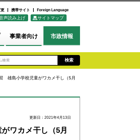
変更
携帯サイト
Foreign Language
音声読み上げ
サイトマップ
化
事業者向け
市政情報
学習 雄島小学校児童がワカメ干し（5月
更新日：2021年4月13日
童がワカメ干し（5月