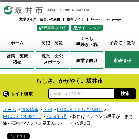
坂井市
Sakai City Official Website
文字サイズ・色合いの変更
携帯サイト
Foreign Language
音声読み上げ
サイトマップ
くらし
ホーム
防犯・防災
子育て・教育
手続き・税
健康・医療
観光・文化
事業者向け
市政情報
福祉
スポーツ
らしさ、かがやく。坂井市
サイト検索
ホーム
>
市政情報
>
広報
>
FOCUS（まちの話題）
>
FOCUS（2009年）
>
2009年5月
> 秋にはペンギンの親子が まち
協が高椋小ワッペン風田んぼアート（5月9日）