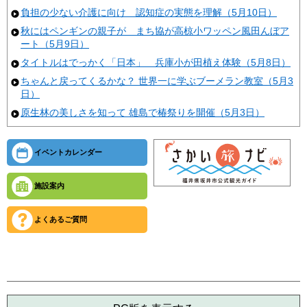
負担の少ない介護に向け 認知症の実態を理解（5月10日）
秋にはペンギンの親子が まち協が高椋小ワッペン風田んぼア
ート（5月9日）
タイトルはでっかく「日本」 兵庫小が田植え体験（5月8日）
ちゃんと戻ってくるかな？ 世界一に学ぶブーメラン教室（5月3
日）
原生林の美しさを知って 雄島で椿祭りを開催（5月3日）
イベントカレンダー
施設案内
よくあるご質問