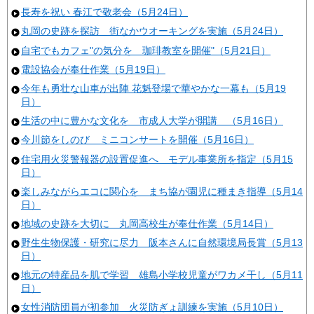
長寿を祝い 春江で敬老会（5月24日）
丸岡の史跡を探訪 街なかウオーキングを実施（5月24日）
自宅でもカフェ"の気分を 珈琲教室を開催"（5月21日）
電設協会が奉仕作業（5月19日）
今年も勇壮な山車が出陣 花魁登場で華やかな一幕も（5月19
日）
生活の中に豊かな文化を 市成人大学が開講 （5月16日）
今川節をしのび ミニコンサートを開催（5月16日）
住宅用火災警報器の設置促進へ モデル事業所を指定（5月15
日）
楽しみながらエコに関心を まち協が園児に種まき指導（5月14
日）
地域の史跡を大切に 丸岡高校生が奉仕作業（5月14日）
野生生物保護・研究に尽力 阪本さんに自然環境局長賞（5月13
日）
地元の特産品を肌で学習 雄島小学校児童がワカメ干し（5月11
日）
女性消防団員が初参加 火災防ぎょ訓練を実施（5月10日）