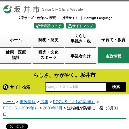
坂井市
Sakai City Official Website
文字サイズ・色合いの変更
携帯サイト
Foreign Language
音声読み上げ
サイトマップ
くらし
ホーム
防犯・防災
子育て・教育
手続き・税
健康・医療
観光・文化
事業者向け
市政情報
福祉
スポーツ
らしさ、かがやく。坂井市
サイト検索
ホーム
>
市政情報
>
広報
>
FOCUS（まちの話題）
>
FOCUS（2009年）
>
2009年3月
> 道端組が防犯に一役（3月31
日）