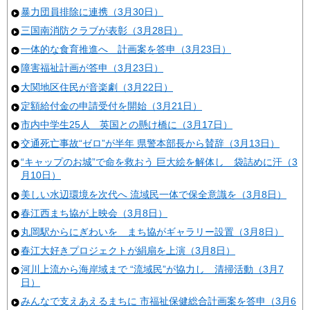
暴力団員排除に連携（3月30日）
三国南消防クラブが表彰（3月28日）
一体的な食育推進へ 計画案を答申（3月23日）
障害福祉計画が答申（3月23日）
大関地区住民が音楽劇（3月22日）
定額給付金の申請受付を開始（3月21日）
市内中学生25人 英国との懸け橋に（3月17日）
交通死亡事故“ゼロ”が半年 県警本部長から賛辞（3月13日）
“キャップのお城”で命を救おう 巨大絵を解体し 袋詰めに汗（3
月10日）
美しい水辺環境を次代へ 流域民一体で保全意識を（3月8日）
春江西まち協が上映会（3月8日）
丸岡駅からにぎわいを まち協がギャラリー設置（3月8日）
春江大好きプロジェクトが絹扇を上演（3月8日）
河川上流から海岸域まで “流域民”が協力し 清掃活動（3月7
日）
みんなで支えあえるまちに 市福祉保健総合計画案を答申（3月6