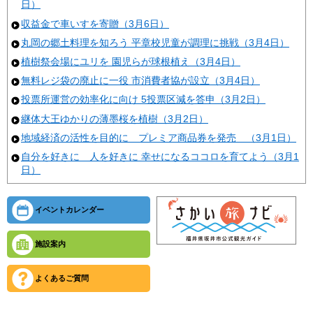
日）
収益金で車いすを寄贈（3月6日）
丸岡の郷土料理を知ろう 平章校児童が調理に挑戦（3月4日）
植樹祭会場にユリを 園児らが球根植え（3月4日）
無料レジ袋の廃止に一役 市消費者協が設立（3月4日）
投票所運営の効率化に向け 5投票区減を答申（3月2日）
継体大王ゆかりの薄墨桜を植樹（3月2日）
地域経済の活性を目的に プレミア商品券を発売 （3月1日）
自分を好きに 人を好きに 幸せになるココロを育てよう（3月1
日）
イベントカレンダー
施設案内
よくあるご質問