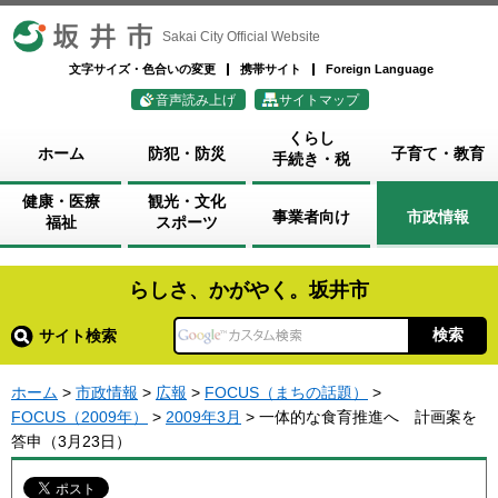
坂井市
Sakai City Official Website
文字サイズ・色合いの変更
携帯サイト
Foreign Language
音声読み上げ
サイトマップ
くらし
ホーム
防犯・防災
子育て・教育
手続き・税
健康・医療
観光・文化
事業者向け
市政情報
福祉
スポーツ
らしさ、かがやく。坂井市
サイト検索
ホーム
>
市政情報
>
広報
>
FOCUS（まちの話題）
>
FOCUS（2009年）
>
2009年3月
> 一体的な食育推進へ 計画案を
答申（3月23日）