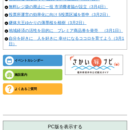
無料レジ袋の廃止に一役 市消費者協が設立（3月4日）
投票所運営の効率化に向け 5投票区減を答申（3月2日）
継体大王ゆかりの薄墨桜を植樹（3月2日）
地域経済の活性を目的に プレミア商品券を発売 （3月1日）
自分を好きに 人を好きに 幸せになるココロを育てよう（3月1
日）
イベントカレンダー
施設案内
よくあるご質問
PC版を表示する