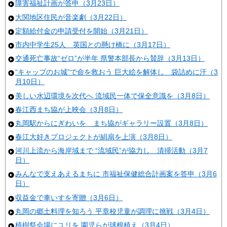
障害福祉計画が答申（3月23日）
大関地区住民が音楽劇（3月22日）
定額給付金の申請受付を開始（3月21日）
市内中学生25人 英国との懸け橋に（3月17日）
交通死亡事故“ゼロ”が半年 県警本部長から賛辞（3月13日）
“キャップのお城”で命を救おう 巨大絵を解体し 袋詰めに汗（3
月10日）
美しい水辺環境を次代へ 流域民一体で保全意識を（3月8日）
春江西まち協が上映会（3月8日）
丸岡駅からにぎわいを まち協がギャラリー設置（3月8日）
春江大好きプロジェクトが絹扇を上演（3月8日）
河川上流から海岸域まで “流域民”が協力し 清掃活動（3月7
日）
みんなで支えあえるまちに 市福祉保健総合計画案を答申（3月6
日）
収益金で車いすを寄贈（3月6日）
丸岡の郷土料理を知ろう 平章校児童が調理に挑戦（3月4日）
植樹祭会場にユリを 園児らが球根植え（3月4日）