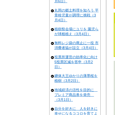
月6日）
丸岡の郷土料理を知ろう 平
章校児童が調理に挑戦（3
月4日）
植樹祭会場にユリを 園児ら
が球根植え（3月4日）
無料レジ袋の廃止に一役 市
消費者協が設立（3月4日）
投票所運営の効率化に向け
5投票区減を答申（3月2
日）
継体大王ゆかりの薄墨桜を
植樹（3月2日）
地域経済の活性を目的に
プレミア商品券を発売
（3月1日）
自分を好きに 人を好きに
幸せになるココロを育てよ