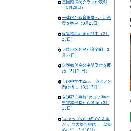
三国南消防クラブが表彰
（3月28日）
一体的な食育推進へ 計画
案を答申（3月23日）
障害福祉計画が答申（3月
23日）
大関地区住民が音楽劇（3
月22日）
定額給付金の申請受付を開
始（3月21日）
市内中学生25人 英国との
懸け橋に（3月17日）
交通死亡事故“ゼロ”が半年
県警本部長から賛辞（3月
13日）
“キャップのお城”で命を救
おう 巨大絵を解体し 袋詰
めに汗（3月10日）