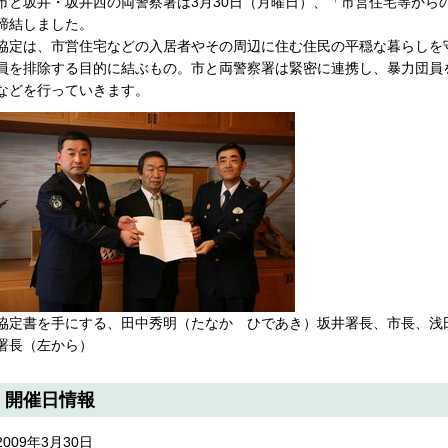
市と坂井・坂井西の両警察署は3月30日（月曜日）、「市営住宅等から
締結しました。
協定は、市営住宅などの入居者やその周辺に住む住民の平穏な暮らしを
員を排除する目的に結ぶもの。市と両警察署は緊密に連携し、暴力団員
などを行っていきます。
協定書を手にする、田中秀明（たなか ひであき）坂井署長、市長、浅
署長（左から）
開催日情報
2009年3月30日