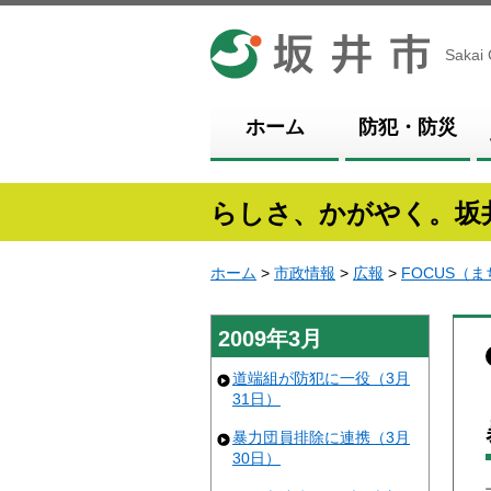
坂井市
Sakai 
ホーム
防犯・防災
らしさ、かがやく。坂
ホーム
>
市政情報
>
広報
>
FOCUS（
2009年3月
道端組が防犯に一役（3月
31日）
暴力団員排除に連携（3月
30日）