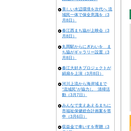
美しい水辺環境を次代へ 流
域民一体で保全意識を（3
月8日）
春江西まち協が上映会（3
月8日）
丸岡駅からにぎわいを ま
ち協がギャラリー設置（3
月8日）
春江大好きプロジェクトが
絹扇を上演（3月8日）
河川上流から海岸域まで
“流域民”が協力し 清掃活
動（3月7日）
みんなで支えあえるまちに
市福祉保健総合計画案を答
申（3月6日）
収益金で車いすを寄贈（3