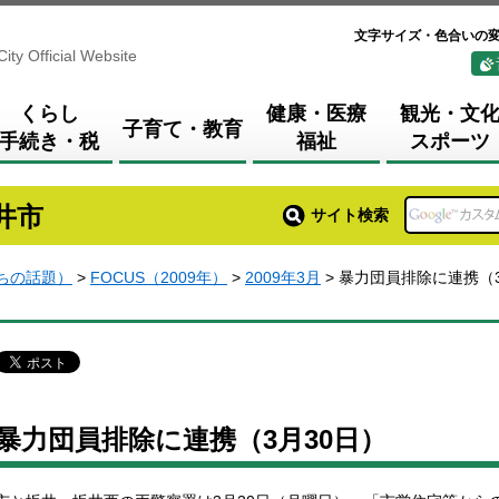
文字サイズ・色合いの
City Official Website
くらし
健康・医療
観光・文
子育て・教育
手続き・税
福祉
スポーツ
井市
サイト検索
まちの話題）
>
FOCUS（2009年）
>
2009年3月
> 暴力団員排除に連携（
暴力団員排除に連携（3月30日）