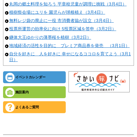
丸岡の郷土料理を知ろう 平章校児童が調理に挑戦（3月4日）
植樹祭会場にユリを 園児らが球根植え（3月4日）
無料レジ袋の廃止に一役 市消費者協が設立（3月4日）
投票所運営の効率化に向け 5投票区減を答申（3月2日）
継体大王ゆかりの薄墨桜を植樹（3月2日）
地域経済の活性を目的に プレミア商品券を発売 （3月1日）
自分を好きに 人を好きに 幸せになるココロを育てよう（3月1
日）
イベントカレンダー
施設案内
よくあるご質問