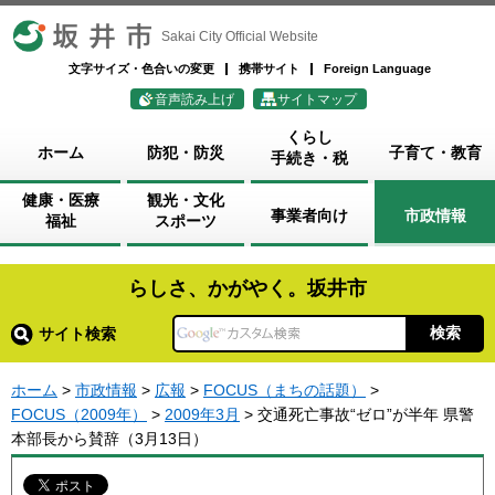
坂井市
Sakai City Official Website
文字サイズ・色合いの変更
携帯サイト
Foreign Language
音声読み上げ
サイトマップ
くらし
ホーム
防犯・防災
子育て・教育
手続き・税
健康・医療
観光・文化
事業者向け
市政情報
福祉
スポーツ
らしさ、かがやく。坂井市
サイト検索
ホーム
>
市政情報
>
広報
>
FOCUS（まちの話題）
>
FOCUS（2009年）
>
2009年3月
> 交通死亡事故“ゼロ”が半年 県警
本部長から賛辞（3月13日）