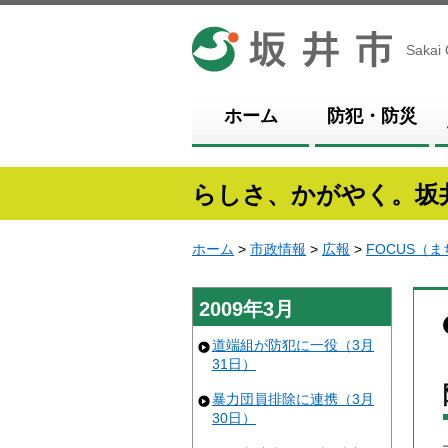
坂井市
Sakai 
ホーム
防犯・防災
らしさ、かがやく。坂
ホーム
>
市政情報
>
広報
>
FOCUS（
2009年3月
道端組が防犯に一役（3月
31日）
暴力団員排除に連携（3月
30日）