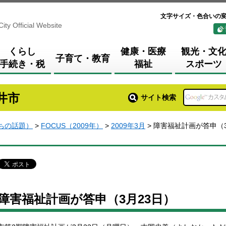
文字サイズ・色合いの
City Official Website
くらし
健康・医療
観光・文
子育て・教育
手続き・税
福祉
スポーツ
井市
サイト検索
まちの話題）
>
FOCUS（2009年）
>
2009年3月
> 障害福祉計画が答申（
障害福祉計画が答申（3月23日）