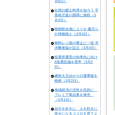
月6日）
丸岡の郷土料理を知ろう 平
章校児童が調理に挑戦（3
月4日）
植樹祭会場にユリを 園児ら
が球根植え（3月4日）
無料レジ袋の廃止に一役 市
消費者協が設立（3月4日）
投票所運営の効率化に向け
5投票区減を答申（3月2
日）
継体大王ゆかりの薄墨桜を
植樹（3月2日）
地域経済の活性を目的に
プレミア商品券を発売
（3月1日）
自分を好きに 人を好きに
幸せになるココロを育てよ