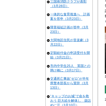
三国南消防クラブが表彰
（3月28日）
一体的な食育推進へ 計画
案を答申（3月23日）
障害福祉計画が答申（3月
23日）
大関地区住民が音楽劇（3
月22日）
定額給付金の申請受付を開
始（3月21日）
市内中学生25人 英国との
懸け橋に（3月17日）
交通死亡事故“ゼロ”が半年
県警本部長から賛辞（3月
13日）
“キャップのお城”で命を救
おう 巨大絵を解体し 袋詰
めに汗（3月10日）