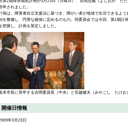
市第2期障害福祉計画が3月23日（月曜日）、吉岡忠義（よしおか た
答申されました。
計画は、障害者自立支援法に基づき、障がい者が地域で生活できるよう
制を整備し、円滑な確保に定めるのもの。同委員会では今回、第1期計
を把握し、計画を策定しました。
坂本市長に答申する吉岡委員長（中央）と宮越健夫（みやごし たけお
開催日情報
2009年3月23日