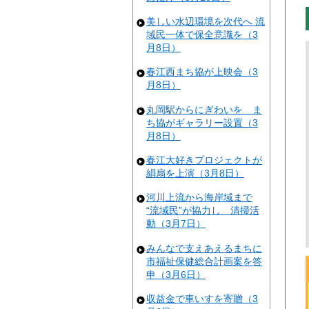
美しい水辺環境を次代へ 流
域民一体で保全意識を（3
月8日）
春江西まち協が上映会（3
月8日）
丸岡駅からにぎわいを ま
ち協がギャラリー設置（3
月8日）
春江大好きプロジェクトが
絹扇を上演（3月8日）
河川上流から海岸域まで
“流域民”が協力し 清掃活
動（3月7日）
みんなで支えあえるまちに
市福祉保健総合計画案を答
申（3月6日）
収益金で車いすを寄贈（3