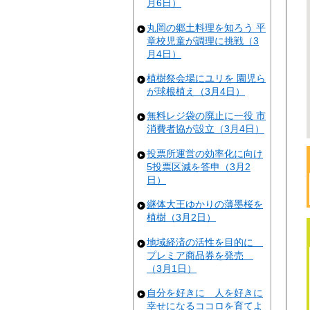
月6日）
丸岡の郷土料理を知ろう 平
章校児童が調理に挑戦（3
月4日）
植樹祭会場にユリを 園児ら
が球根植え（3月4日）
無料レジ袋の廃止に一役 市
消費者協が設立（3月4日）
投票所運営の効率化に向け
5投票区減を答申（3月2
日）
継体大王ゆかりの薄墨桜を
植樹（3月2日）
地域経済の活性を目的に
プレミア商品券を発売
（3月1日）
自分を好きに 人を好きに
幸せになるココロを育てよ