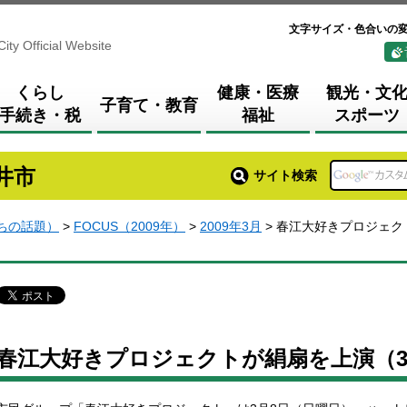
文字サイズ・色合いの
City Official Website
くらし
健康・医療
観光・文
子育て・教育
手続き・税
福祉
スポーツ
井市
サイト検索
まちの話題）
>
FOCUS（2009年）
>
2009年3月
> 春江大好きプロジェク
春江大好きプロジェクトが絹扇を上演（3