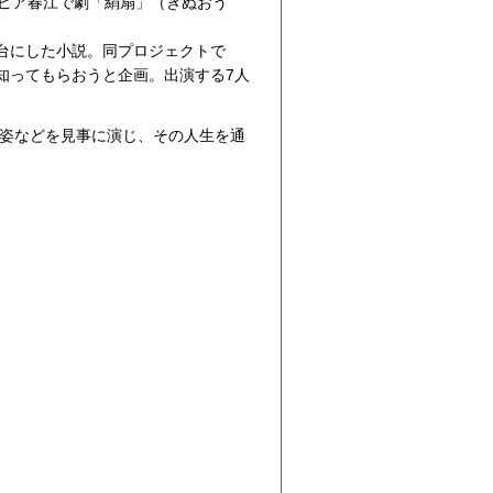
トピア春江で劇「絹扇」（きぬおう
台にした小説。同プロジェクトで
知ってもらおうと企画。出演する7人
の姿などを見事に演じ、その人生を通