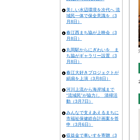
美しい水辺環境を次代へ 流
域民一体で保全意識を（3
月8日）
春江西まち協が上映会（3
月8日）
丸岡駅からにぎわいを ま
ち協がギャラリー設置（3
月8日）
春江大好きプロジェクトが
絹扇を上演（3月8日）
河川上流から海岸域まで
“流域民”が協力し 清掃活
動（3月7日）
みんなで支えあえるまちに
市福祉保健総合計画案を答
申（3月6日）
収益金で車いすを寄贈（3