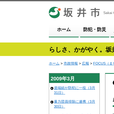
坂井市
Sakai 
ホーム
防犯・防災
らしさ、かがやく。坂
ホーム
>
市政情報
>
広報
>
FOCUS（
2009年3月
道端組が防犯に一役（3月
31日）
暴力団員排除に連携（3月
30日）