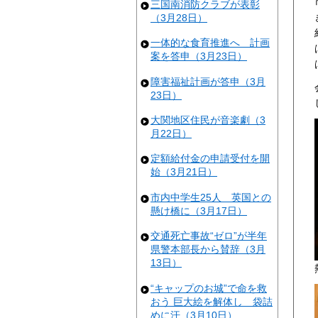
三国南消防クラブが表彰
（3月28日）
一体的な食育推進へ 計画
案を答申（3月23日）
障害福祉計画が答申（3月
23日）
大関地区住民が音楽劇（3
月22日）
定額給付金の申請受付を開
始（3月21日）
市内中学生25人 英国との
懸け橋に（3月17日）
交通死亡事故“ゼロ”が半年
県警本部長から賛辞（3月
13日）
“キャップのお城”で命を救
おう 巨大絵を解体し 袋詰
めに汗（3月10日）