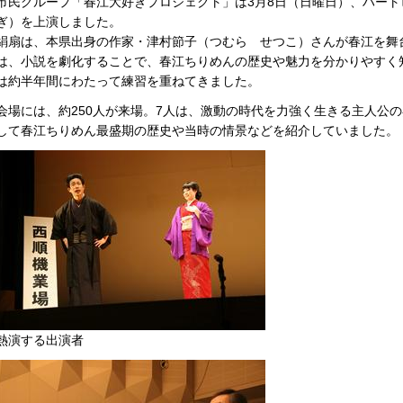
市民グループ「春江大好きプロジェクト」は3月8日（日曜日）、ハー
ぎ）を上演しました。
絹扇は、本県出身の作家・津村節子（つむら せつこ）さんが春江を舞
は、小説を劇化することで、春江ちりめんの歴史や魅力を分かりやすく
は約半年間にわたって練習を重ねてきました。
会場には、約250人が来場。7人は、激動の時代を力強く生きる主人公
して春江ちりめん最盛期の歴史や当時の情景などを紹介していました。
熱演する出演者