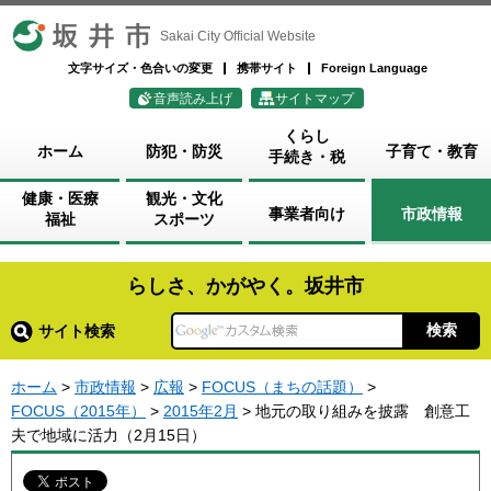
坂井市
Sakai City Official Website
文字サイズ・色合いの変更
携帯サイト
Foreign Language
音声読み上げ
サイトマップ
くらし
ホーム
防犯・防災
子育て・教育
手続き・税
健康・医療
観光・文化
事業者向け
市政情報
福祉
スポーツ
らしさ、かがやく。坂井市
サイト検索
ホーム
>
市政情報
>
広報
>
FOCUS（まちの話題）
>
FOCUS（2015年）
>
2015年2月
> 地元の取り組みを披露 創意工
夫で地域に活力（2月15日）