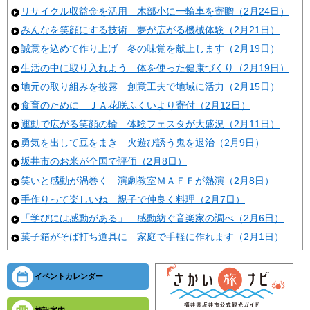
リサイクル収益金を活用 木部小に一輪車を寄贈（2月24日）
みんなを笑顔にする技術 夢が広がる機械体験（2月21日）
誠意を込めて作り上げ 冬の味覚を献上します（2月19日）
生活の中に取り入れよう 体を使った健康づくり（2月19日）
地元の取り組みを披露 創意工夫で地域に活力（2月15日）
食育のために ＪＡ花咲ふくいより寄付（2月12日）
運動で広がる笑顔の輪 体験フェスタが大盛況（2月11日）
勇気を出して豆をまき 火遊び誘う鬼を退治（2月9日）
坂井市のお米が全国で評価（2月8日）
笑いと感動が渦巻く 演劇教室ＭＡＦＦが熱演（2月8日）
手作りって楽しいね 親子で仲良く料理（2月7日）
「学びには感動がある」 感動紡ぐ音楽家の調べ（2月6日）
菓子箱がそば打ち道具に 家庭で手軽に作れます（2月1日）
イベントカレンダー