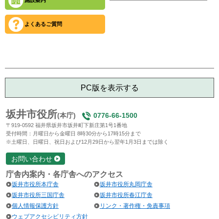
施設案内
よくあるご質問
PC版を表示する
坂井市役所
(本庁)
0776-66-1500
〒919-0592 福井県坂井市坂井町下新庄第1号1番地
受付時間：月曜日から金曜日 8時30分から17時15分まで
※土曜日、日曜日、祝日および12月29日から翌年1月3日までは除く
お問い合わせ
庁舎内案内・各庁舎へのアクセス
坂井市役所本庁舎
坂井市役所丸岡庁舎
坂井市役所三国庁舎
坂井市役所春江庁舎
個人情報保護方針
リンク・著作権・免責事項
ウェブアクセシビリティ方針