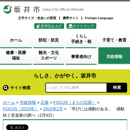
坂井市
Sakai City Official Website
文字サイズ・色合いの変更
携帯サイト
Foreign Language
音声読み上げ
サイトマップ
くらし
ホーム
防犯・防災
子育て・教育
手続き・税
健康・医療
観光・文化
事業者向け
市政情報
福祉
スポーツ
らしさ、かがやく。坂井市
サイト検索
ホーム
>
市政情報
>
広報
>
FOCUS（まちの話題）
>
FOCUS（2015年）
>
2015年2月
> 「学びには感動がある」 感動
紡ぐ音楽家の調べ（2月6日）