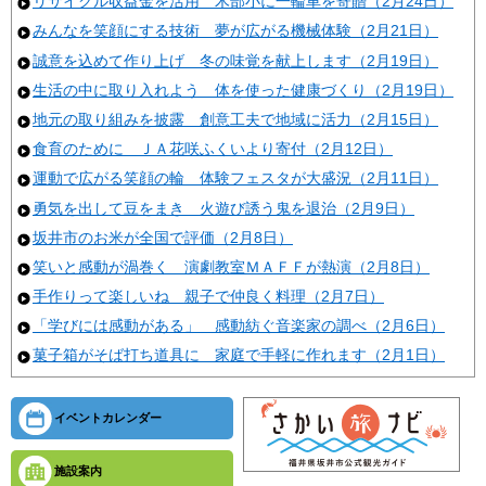
リサイクル収益金を活用 木部小に一輪車を寄贈（2月24日）
みんなを笑顔にする技術 夢が広がる機械体験（2月21日）
誠意を込めて作り上げ 冬の味覚を献上します（2月19日）
生活の中に取り入れよう 体を使った健康づくり（2月19日）
地元の取り組みを披露 創意工夫で地域に活力（2月15日）
食育のために ＪＡ花咲ふくいより寄付（2月12日）
運動で広がる笑顔の輪 体験フェスタが大盛況（2月11日）
勇気を出して豆をまき 火遊び誘う鬼を退治（2月9日）
坂井市のお米が全国で評価（2月8日）
笑いと感動が渦巻く 演劇教室ＭＡＦＦが熱演（2月8日）
手作りって楽しいね 親子で仲良く料理（2月7日）
「学びには感動がある」 感動紡ぐ音楽家の調べ（2月6日）
菓子箱がそば打ち道具に 家庭で手軽に作れます（2月1日）
イベントカレンダー
施設案内