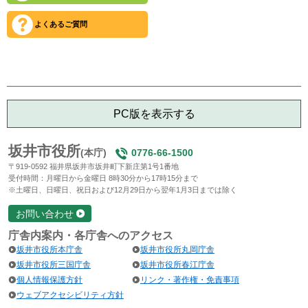
よくあるご質問
PC版を表示する
坂井市役所
(本庁)
0776-66-1500
〒919-0592 福井県坂井市坂井町下新庄第1号1番地
受付時間：月曜日から金曜日 8時30分から17時15分まで
※土曜日、日曜日、祝日および12月29日から翌年1月3日までは除く
お問い合わせ
庁舎内案内・各庁舎へのアクセス
坂井市役所本庁舎
坂井市役所丸岡庁舎
坂井市役所三国庁舎
坂井市役所春江庁舎
個人情報保護方針
リンク・著作権・免責事項
ウェブアクセシビリティ方針