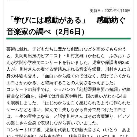
更新日：2021年4月16日
「学びには感動がある」 感動紡ぐ
音楽家の調べ（2月6日）
芸術に触れ、子どもたちに豊かな創造力などを高めてもらおう
と、丸岡町出身のピアニスト・川村文雄（かわむら ふみお）さ
んが大関小学校でコンサートを行いました。児童や保護者約250
人が、川村さんの奏でる情緒あふれる音楽を鑑賞。川村さんは自
身の体験も交え、「面白いから続くのではなく、続けていくから
面白さがわかる」と継続することの大切さを伝えました。
コンサートの前半では、ショパンの「幻想即興曲嬰ハ短調」や練
習曲など6曲を、後半では作曲家や時代、国の違いがわかる4曲
を演奏しました。「はじめから面白く感じられるように作られた
ゲームなどと違い、悩んで工夫しながら自分で見つけた面白さ
は、一生の宝物になる」と話す川村さんはその言葉通り、ピアノ
の楽しさを全身で表現しながら弾いていました。
コンサート終了後、児童を代表して伊藤天音さん（いとう あま
ね・大関小6年）が花束を渡し、猪島日和さん（いのしま ひよ