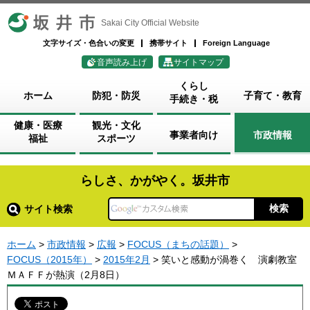
坂井市
Sakai City Official Website
文字サイズ・色合いの変更
携帯サイト
Foreign Language
音声読み上げ
サイトマップ
くらし
ホーム
防犯・防災
子育て・教育
手続き・税
健康・医療
観光・文化
事業者向け
市政情報
福祉
スポーツ
らしさ、かがやく。坂井市
サイト検索
ホーム
>
市政情報
>
広報
>
FOCUS（まちの話題）
>
FOCUS（2015年）
>
2015年2月
> 笑いと感動が渦巻く 演劇教室
ＭＡＦＦが熱演（2月8日）