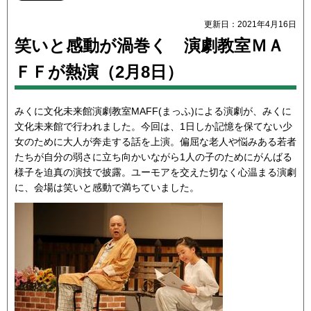
更新日：2021年4月16日
笑いと感動が渦巻く 演劇教室ＭＡ
ＦＦが熱演（2月8日）
みくに文化未来館演劇教室MAFF(まっふ)による演劇が、みくに
文化未来館で行われました。今回は、1日しか記憶を保てない少
女のために大人が奔走する話を上演。偏屈な老人や悩みある若者
たちが自分の弱さに立ち向かいながら1人の子のためにがんばる
様子を迫真の演技で披露。ユーモアを交えた切なく心温まる演劇
に、会場は笑いと感動で満ちていました。