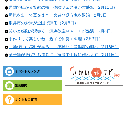
運動で広がる笑顔の輪 体験フェスタが大盛況（2月11日）
勇気を出して豆をまき 火遊び誘う鬼を退治（2月9日）
坂井市のお米が全国で評価（2月8日）
笑いと感動が渦巻く 演劇教室ＭＡＦＦが熱演（2月8日）
手作りって楽しいね 親子で仲良く料理（2月7日）
「学びには感動がある」 感動紡ぐ音楽家の調べ（2月6日）
菓子箱がそば打ち道具に 家庭で手軽に作れます（2月1日）
イベントカレンダー
施設案内
よくあるご質問