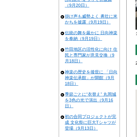
（9月20日）
掛け声も威勢よく 勇壮に米
かちを披露（9月19日）
伝統の舞を厳かに 日向神楽
を奉納（9月19日）
竹田地区の活性化に向け 住
民と専門家が意見交換（9
月18日）
神楽の歴史を後世に 「日向
神楽伝承館」が開館（9月
18日）
季節ごとに“衣替え” 丸岡城
を3色の光で演出（9月16
日）
初の合同プロジェクトが完
成 文化祭に巨大Tシャツが
登場（9月13日）