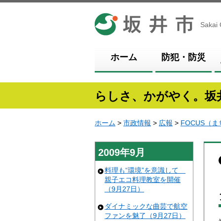
坂井市
Sakai 
ホーム
防犯・防災
らしさ、かがやく。坂
ホーム
>
市政情報
>
広報
>
FOCUS（
2009年9月
料理も“環境”を意識して
親子エコ料理教室を開催
（9月27日）
ダイナミックな曲芸で航空
ファンを魅了（9月27日）