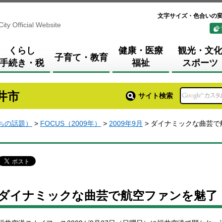
文字サイズ・色合いの
City Official Website
くらし
健康・医療
観光・文
子育て・教育
手続き・税
福祉
スポーツ
井市
サイト検索
まちの話題）
>
FOCUS（2009年）
>
2009年9月
> ダイナミックな曲芸で
ダイナミックな曲芸で航空ファンを魅了（