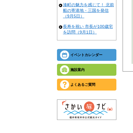
湊町の魅力を感じて！ 北前
船の寄港地・三国を発信
（9月5日）
長寿を祝い 市長が100歳宅
を訪問（9月1日）
イベントカレンダー
施設案内
よくあるご質問