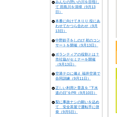
みんなの憩いの川を目指し
て 田島川を清掃（9月13
日）
本番に向けてきりり 役にあ
わせてかつら合わせ（9月
13日）
中野鈴子をしのび 初のコン
サートを開催（9月13日）
ボランティアの役割とは？
市社協がセミナーを開催
（9月13日）
空港テロに備え 福井空港で
合同訓練（9月11日）
正しい利用と普及を “下水
道の日”をPR（9月10日）
梨に事故ナシの願いを込め
て 安全茶屋で運転手に啓
発（9月5日）