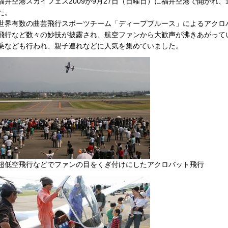
福井空港スカイフェス2009が9月27日（日曜日）に福井空港で開かれ、過
た。
世界有数の曲芸飛行スポーツチーム「ディープブルース」によるアクロ
飛行など数々の妙技が披露され、航空ファンから大歓声が沸きあがって
乗なども行われ、親子連れなどに人気を集めていました。
超低空飛行などでファンの目をくぎ付けにしたアクロバット飛行