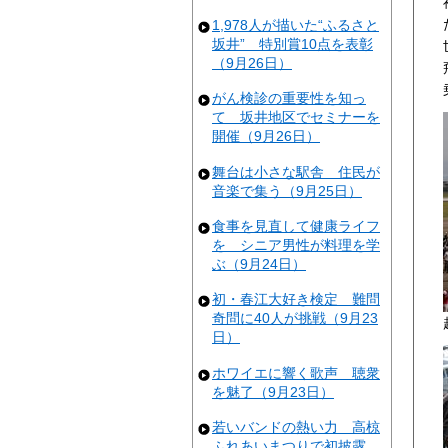
1,978人が描いた“ふるさと
坂井” 特別賞10点を表彰
（9月26日）
がん検診の重要性を知っ
て 坂井地区でセミナーを
開催（9月26日）
舞台は小さな駅舎 住民が
音楽で集う（9月25日）
食事を見直して健康ライフ
を シニア男性が料理を学
ぶ（9月24日）
初・春江大好き検定 難問
奇問に40人が挑戦（9月23
日）
ホワイエに響く歌声 聴衆
を魅了（9月23日）
若いバンドの熱い力 高椋
ふれあいまつりで初披露