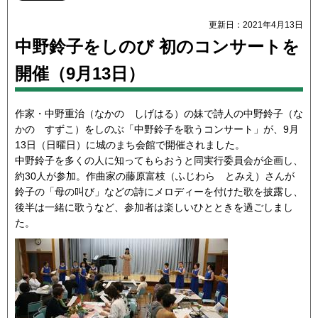
更新日：2021年4月13日
中野鈴子をしのび 初のコンサートを
開催（9月13日）
作家・中野重治（なかの しげはる）の妹で詩人の中野鈴子（な
かの すずこ）をしのぶ「中野鈴子を歌うコンサート」が、9月
13日（日曜日）に城のまち会館で開催されました。
中野鈴子を多くの人に知ってもらおうと同実行委員会が企画し、
約30人が参加。作曲家の藤原富枝（ふじわら とみえ）さんが
鈴子の「母の叫び」などの詩にメロディーを付けた歌を披露し、
後半は一緒に歌うなど、参加者は楽しいひとときを過ごしまし
た。