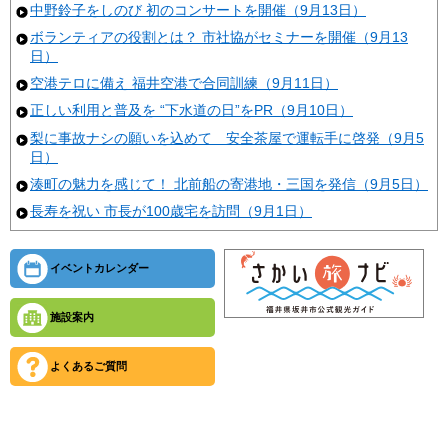
中野鈴子をしのび 初のコンサートを開催（9月13日）
ボランティアの役割とは？ 市社協がセミナーを開催（9月13
日）
空港テロに備え 福井空港で合同訓練（9月11日）
正しい利用と普及を “下水道の日”をPR（9月10日）
梨に事故ナシの願いを込めて 安全茶屋で運転手に啓発（9月5
日）
湊町の魅力を感じて！ 北前船の寄港地・三国を発信（9月5日）
長寿を祝い 市長が100歳宅を訪問（9月1日）
イベントカレンダー
施設案内
よくあるご質問