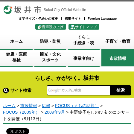
坂井市
Sakai City Official Website
文字サイズ・色合いの変更
携帯サイト
Foreign Language
音声読み上げ
サイトマップ
くらし
ホーム
防犯・防災
子育て・教育
手続き・税
健康・医療
観光・文化
事業者向け
市政情報
福祉
スポーツ
らしさ、かがやく。坂井市
サイト検索
ホーム
>
市政情報
>
広報
>
FOCUS（まちの話題）
>
FOCUS（2009年）
>
2009年9月
> 中野鈴子をしのび 初のコンサー
トを開催（9月13日）