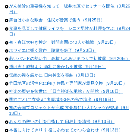
がん検診の重要性を知って 坂井地区でセミナーを開催（9月26
日）
舞台は小さな駅舎 住民が音楽で集う（9月25日）
食事を見直して健康ライフを シニア男性が料理を学ぶ（9月24
日）
初・春江大好き検定 難問奇問に40人が挑戦（9月23日）
ホワイエに響く歌声 聴衆を魅了（9月23日）
若いバンドの熱い力 高椋ふれあいまつりで初披露（9月20日）
掛け声も威勢よく 勇壮に米かちを披露（9月19日）
伝統の舞を厳かに 日向神楽を奉納（9月19日）
竹田地区の活性化に向け 住民と専門家が意見交換（9月18日）
神楽の歴史を後世に 「日向神楽伝承館」が開館（9月18日）
季節ごとに“衣替え” 丸岡城を3色の光で演出（9月16日）
初の合同プロジェクトが完成 文化祭に巨大Tシャツが登場（9月
13日）
みんなの憩いの川を目指して 田島川を清掃（9月13日）
本番に向けてきりり 役にあわせてかつら合わせ（9月13日）