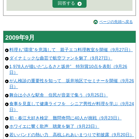
ページの先頭へ戻る
2009年9月
料理も“環境”を意識して 親子エコ料理教室を開催（9月27日）
ダイナミックな曲芸で航空ファンを魅了（9月27日）
1,978人が描いた“ふるさと坂井” 特別賞10点を表彰（9月26
日）
がん検診の重要性を知って 坂井地区でセミナーを開催（9月26
日）
舞台は小さな駅舎 住民が音楽で集う（9月25日）
食事を見直して健康ライフを シニア男性が料理を学ぶ（9月24
日）
初・春江大好き検定 難問奇問に40人が挑戦（9月23日）
ホワイエに響く歌声 聴衆を魅了（9月23日）
若いバンドの熱い力 高椋ふれあいまつりで初披露（9月20日）