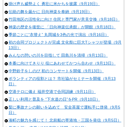
掛け声も威勢よく 勇壮に米かちを披露（9月19日）
伝統の舞を厳かに 日向神楽を奉納（9月19日）
竹田地区の活性化に向け 住民と専門家が意見交換（9月18日）
神楽の歴史を後世に 「日向神楽伝承館」が開館（9月18日）
季節ごとに“衣替え” 丸岡城を3色の光で演出（9月16日）
初の合同プロジェクトが完成 文化祭に巨大Tシャツが登場（9月
13日）
みんなの憩いの川を目指して 田島川を清掃（9月13日）
本番に向けてきりり 役にあわせてかつら合わせ（9月13日）
中野鈴子をしのび 初のコンサートを開催（9月13日）
ボランティアの役割とは？ 市社協がセミナーを開催（9月13
日）
空港テロに備え 福井空港で合同訓練（9月11日）
正しい利用と普及を “下水道の日”をPR（9月10日）
梨に事故ナシの願いを込めて 安全茶屋で運転手に啓発（9月5
日）
湊町の魅力を感じて！ 北前船の寄港地・三国を発信（9月5日）