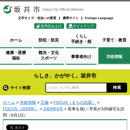
坂井市
Sakai City Official Website
文字サイズ・色合いの変更
携帯サイト
Foreign Language
音声読み上げ
サイトマップ
くらし
ホーム
防犯・防災
子育て・教育
手続き・税
健康・医療
観光・文化
事業者向け
市政情報
福祉
スポーツ
らしさ、かがやく。坂井市
サイト検索
ホーム
>
市政情報
>
広報
>
FOCUS（まちの話題）
>
FOCUS（2009年）
>
2009年9月
> 長寿を祝い 市長が100歳宅を訪
問（9月1日）