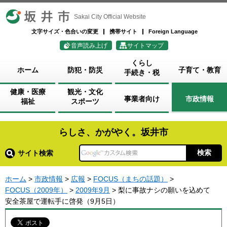
坂井市
Sakai City Official Website
文字サイズ・色合いの変更
携帯サイト
Foreign Language
音声読み上げ
サイトマップ
くらし
ホーム
防犯・防災
子育て・教育
手続き・税
健康・医療
観光・文化
事業者向け
市政情報
福祉
スポーツ
らしさ、かがやく。坂井市
サイト検索
ホーム
>
市政情報
>
広報
>
FOCUS（まちの話題）
>
FOCUS（2009年）
>
2009年9月
> 梨に事故ナシの願いを込めて
安全茶屋で運転手に啓発（9月5日）