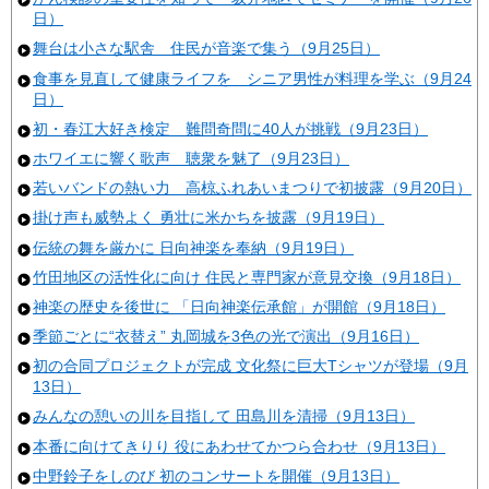
日）
舞台は小さな駅舎 住民が音楽で集う（9月25日）
食事を見直して健康ライフを シニア男性が料理を学ぶ（9月24
日）
初・春江大好き検定 難問奇問に40人が挑戦（9月23日）
ホワイエに響く歌声 聴衆を魅了（9月23日）
若いバンドの熱い力 高椋ふれあいまつりで初披露（9月20日）
掛け声も威勢よく 勇壮に米かちを披露（9月19日）
伝統の舞を厳かに 日向神楽を奉納（9月19日）
竹田地区の活性化に向け 住民と専門家が意見交換（9月18日）
神楽の歴史を後世に 「日向神楽伝承館」が開館（9月18日）
季節ごとに“衣替え” 丸岡城を3色の光で演出（9月16日）
初の合同プロジェクトが完成 文化祭に巨大Tシャツが登場（9月
13日）
みんなの憩いの川を目指して 田島川を清掃（9月13日）
本番に向けてきりり 役にあわせてかつら合わせ（9月13日）
中野鈴子をしのび 初のコンサートを開催（9月13日）