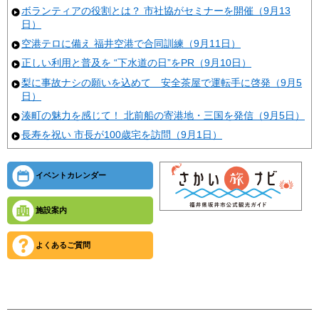
ボランティアの役割とは？ 市社協がセミナーを開催（9月13
日）
空港テロに備え 福井空港で合同訓練（9月11日）
正しい利用と普及を “下水道の日”をPR（9月10日）
梨に事故ナシの願いを込めて 安全茶屋で運転手に啓発（9月5
日）
湊町の魅力を感じて！ 北前船の寄港地・三国を発信（9月5日）
長寿を祝い 市長が100歳宅を訪問（9月1日）
イベントカレンダー
施設案内
よくあるご質問