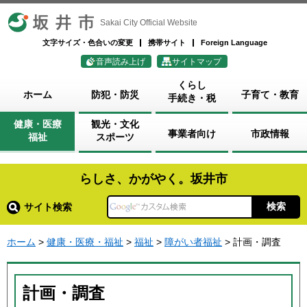
坂井市
Sakai City Official Website
文字サイズ・色合いの変更
携帯サイト
Foreign Language
音声読み上げ
サイトマップ
くらし
ホーム
防犯・防災
子育て・教育
手続き・税
健康・医療
観光・文化
事業者向け
市政情報
福祉
スポーツ
らしさ、かがやく。坂井市
サイト検索
ホーム
>
健康・医療・福祉
>
福祉
>
障がい者福祉
> 計画・調査
計画・調査