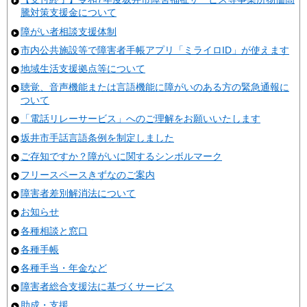
騰対策支援金について
障がい者相談支援体制
市内公共施設等で障害者手帳アプリ「ミライロID」が使えます
地域生活支援拠点等について
聴覚、音声機能または言語機能に障がいのある方の緊急通報に
ついて
「電話リレーサービス」へのご理解をお願いいたします
坂井市手話言語条例を制定しました
ご存知ですか？障がいに関するシンボルマーク
フリースペースきずなのご案内
障害者差別解消法について
お知らせ
各種相談と窓口
各種手帳
各種手当・年金など
障害者総合支援法に基づくサービス
助成・支援