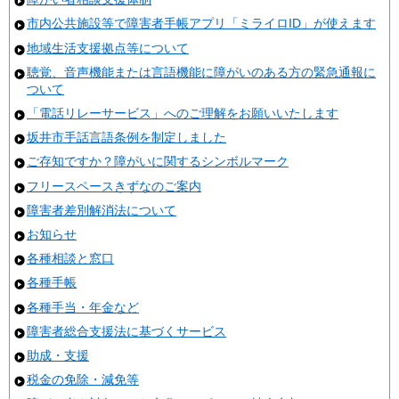
市内公共施設等で障害者手帳アプリ「ミライロID」が使えます
地域生活支援拠点等について
聴覚、音声機能または言語機能に障がいのある方の緊急通報に
ついて
「電話リレーサービス」へのご理解をお願いいたします
坂井市手話言語条例を制定しました
ご存知ですか？障がいに関するシンボルマーク
フリースペースきずなのご案内
障害者差別解消法について
お知らせ
各種相談と窓口
各種手帳
各種手当・年金など
障害者総合支援法に基づくサービス
助成・支援
税金の免除・減免等