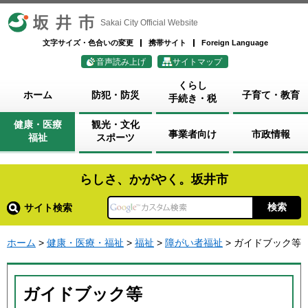
坂井市
Sakai City Official Website
文字サイズ・色合いの変更
携帯サイト
Foreign Language
音声読み上げ
サイトマップ
くらし
ホーム
防犯・防災
子育て・教育
手続き・税
健康・医療
観光・文化
事業者向け
市政情報
福祉
スポーツ
らしさ、かがやく。坂井市
サイト検索
ホーム
>
健康・医療・福祉
>
福祉
>
障がい者福祉
> ガイドブック等
ガイドブック等